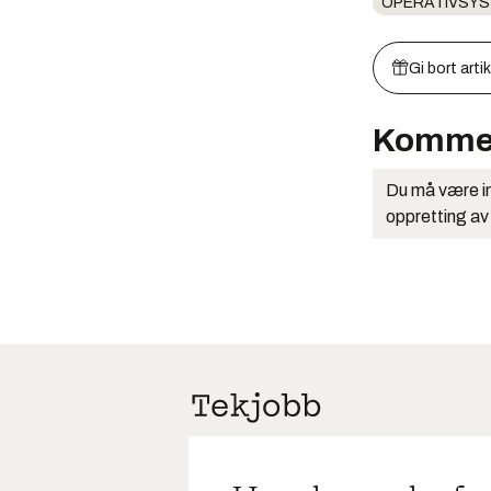
OPERATIVSY
Gi bort arti
Komme
Du må være in
oppretting av