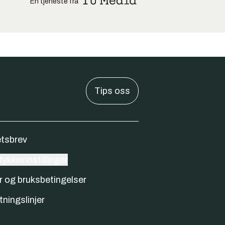
En tjeneste fra
Tips oss
tsbrev
ykkeinnstillinger
r og bruksbetingelser
tningslinjer