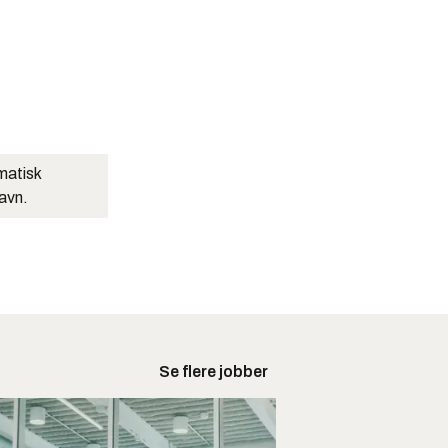
matisk
navn.
Se flere jobber