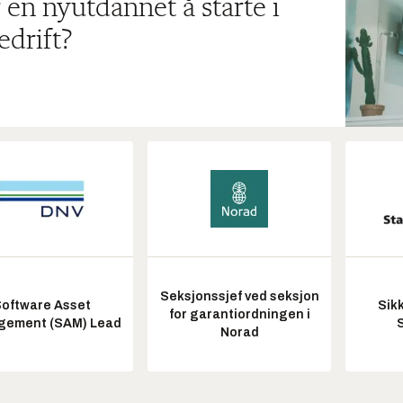
 en nyutdannet å starte i
edrift?
Seksjonssjef ved seksjon
oftware Asset
Sik
for garantiordningen i
ement (SAM) Lead
Norad