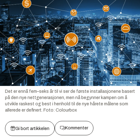
Det er ennå fem–seks år til vi ser de første installasjonene basert
på den nye nettgenerasjonen, men nå begynner kampen om å
utvikle raskest og best i henhold til de nye hårete målene som
allerede er definert.
Foto:
Colourbox
Kommenter
Gi bort artikkelen