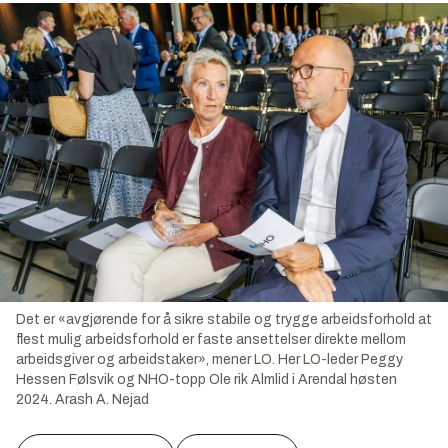
Det er «avgjørende for å sikre stabile og trygge arbeidsforhold at
flest mulig arbeidsforhold er faste ansettelser direkte mellom
arbeidsgiver og arbeidstaker», mener LO. Her LO-leder Peggy
Hessen Følsvik og NHO-topp Ole rik Almlid i Arendal høsten
2024.
Arash A. Nejad