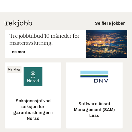
Se flere jobber
Tre jobbtilbud 10 måneder før
masteravslutning!
Les mer
Ny i dag
Seksjonssjef ved
Software Asset
seksjon for
Management (SAM)
garantiordningen i
Lead
Norad