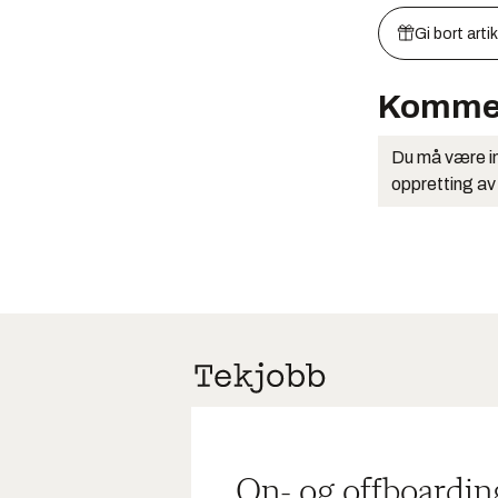
Gi bort arti
Komme
Du må være in
oppretting av
On- og offboardin