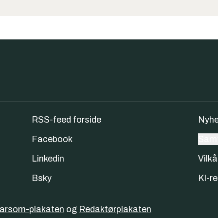
RSS-feed forside
Nyhe
Facebook
Samt
Linkedin
Vilkå
Bsky
KI-re
varsom-plakaten
og
Redaktørplakaten