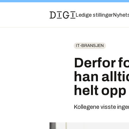
Ledige stillinger
Nyhet
IT-BRANSJEN
Derfor f
han allti
helt opp 
Kollegene visste inge