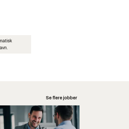
matisk
navn.
Se flere jobber