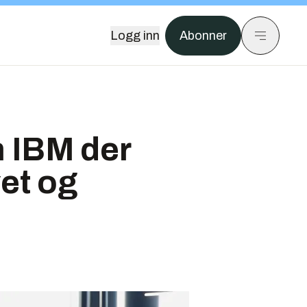
Logg inn
Abonner
m IBM der
vet og