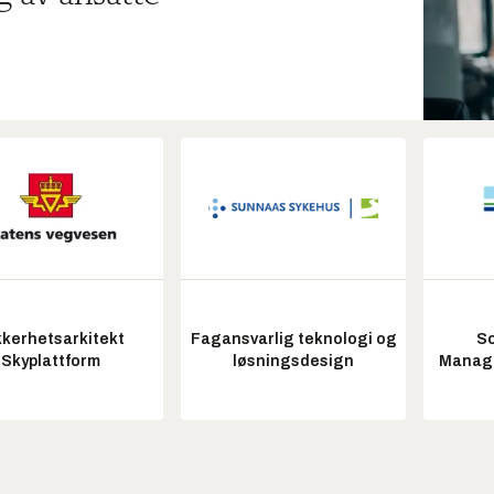
kkerhetsarkitekt
Fagansvarlig teknologi og
So
Skyplattform
løsningsdesign
Manag