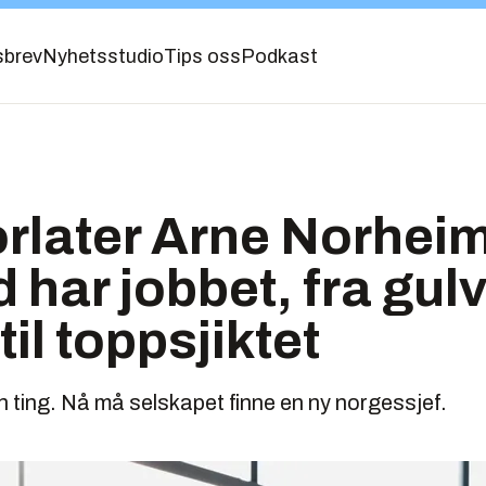
sbrev
Nyhetsstudio
Tips oss
Podkast
orlater Arne Norhei
d har jobbet, fra gul
til toppsjiktet
n ting. Nå må selskapet finne en ny norgessjef.