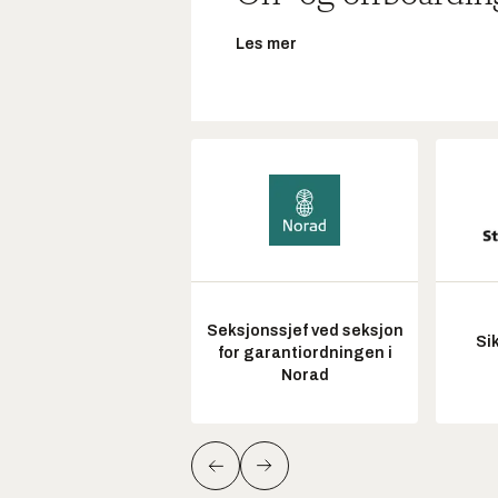
Les mer
Seksjonssjef ved seksjon
Si
for garantiordningen i
Norad