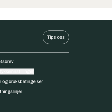
Tips oss
tsbrev
ykkeinnstillinger
r og bruksbetingelser
tningslinjer