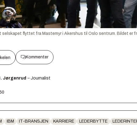
 at selskapet flyttet fra Mastemyr i Akershus til Oslo sentrum. Bildet e
Kommenter
kkelen
B. Jørgenrud
– Journalist
:50
M
IBM
IT-BRANSJEN
KARRIERE
LEDERBYTTE
LEDERINTE