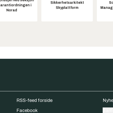
onssjef ved seksjon
Sikkerhetsarkitekt
So
garantiordningen i
Skyplattform
Manag
Norad
RSS-feed forside
Nyhe
Facebook
Samt