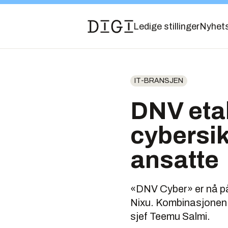
Ledige stillinger
Nyhet
IT-BRANSJEN
DNV etab
cybersi
ansatte
«DNV Cyber» er nå på
Nixu. Kombinasjonen a
sjef Teemu Salmi.