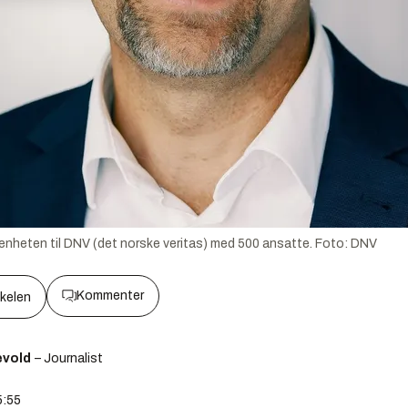
enheten til DNV (det norske veritas) med 500 ansatte.
Foto:
DNV
Kommenter
kkelen
ævold
– Journalist
5:55