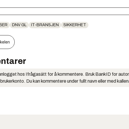
BER
DNV GL
IT-BRANSJEN
SIKKERHET
kkelen
ntarer
nlogget hos Ifrågasätt for å kommentere. Bruk BankID for auto
 brukerkonto. Du kan kommentere under fullt navn eller med kalle