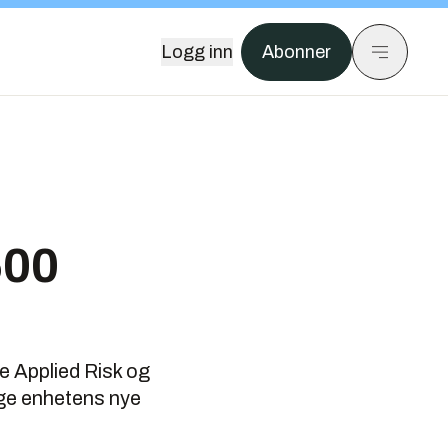
Logg inn
Abonner
500
e Applied Risk og
lge enhetens nye