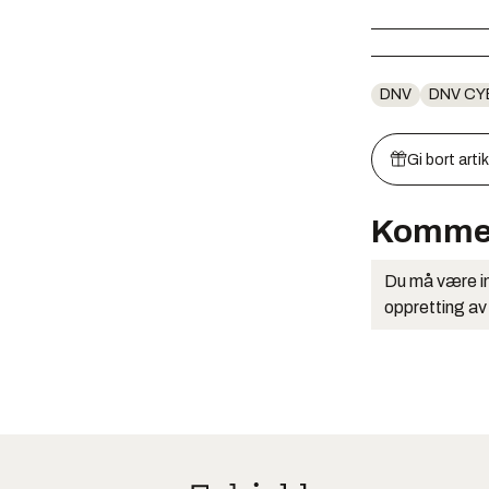
DNV
DNV CY
Gi bort arti
Komme
Du må være in
oppretting av