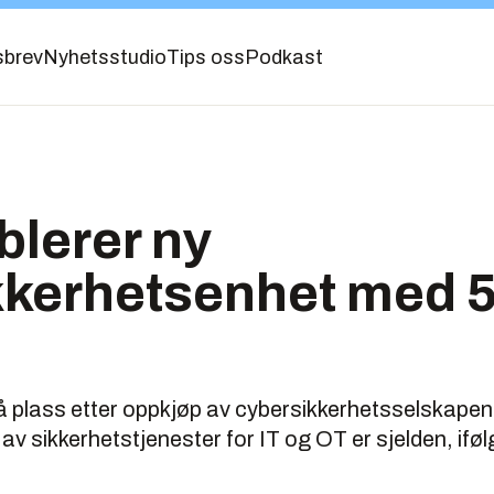
sbrev
Nyhetsstudio
Tips oss
Podkast
lerer ny
kkerhetsenhet med 
 plass etter oppkjøp av cybersikkerhetsselskapen
v sikkerhetstjenester for IT og OT er sjelden, ifø