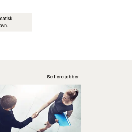
matisk
navn.
Se flere jobber