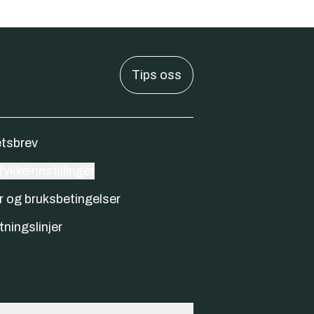
Tips oss
tsbrev
ykkeinnstillinger
r og bruksbetingelser
tningslinjer