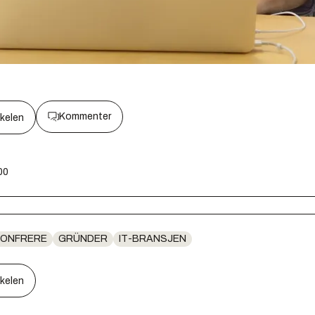
Kommenter
kkelen
00
ONFRERE
GRÜNDER
IT-BRANSJEN
kkelen