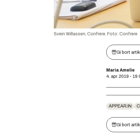
Svein Willassen, Confrere.
Foto:
Confrere
Gi bort arti
Maria Amelie
4. apr. 2019 - 19:
APPEAR.IN
C
Gi bort arti