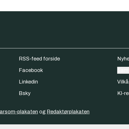
RSS-feed forside
Nyhe
Facebook
Samt
Linkedin
Vilkå
Bsky
KI-re
varsom-plakaten
og
Redaktørplakaten