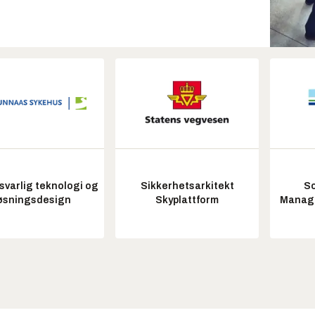
varlig teknologi og
Sikkerhetsarkitekt
So
øsningsdesign
Skyplattform
Manag