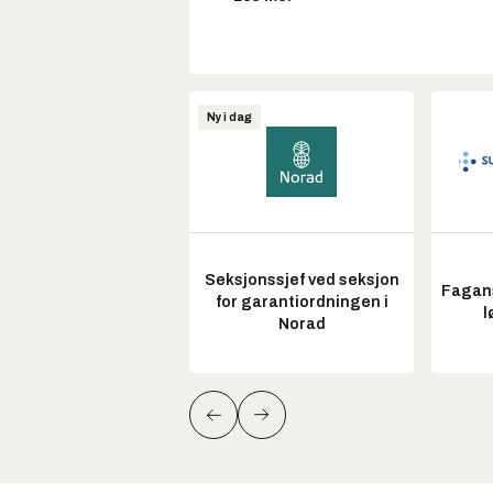
Ny i dag
Seksjonssjef ved seksjon
Fagans
for garantiordningen i
l
Norad