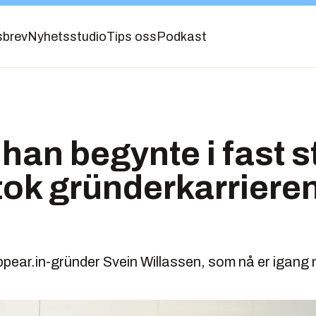
sbrev
Nyhetsstudio
Tips oss
Podkast
han begynte i fast sti
tok gründerkarrieren
pear.in-gründer Svein Willassen, som nå er igang 