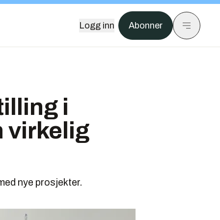
Logg inn
Abonner
lling i
 virkelig
med nye prosjekter.