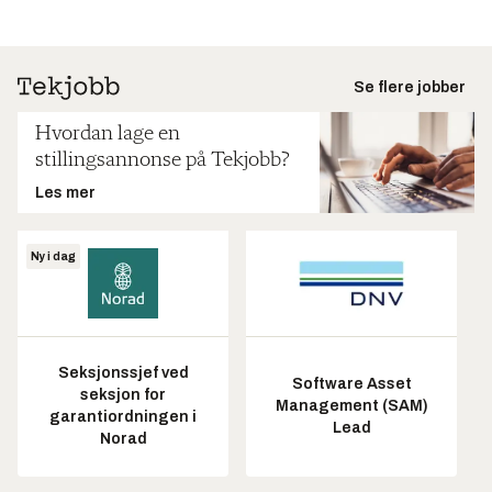
Se flere jobber
Hvordan lage en
stillingsannonse på Tekjobb?
Les mer
Ny i dag
Seksjonssjef ved
Software Asset
seksjon for
Management (SAM)
garantiordningen i
Lead
Norad