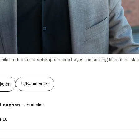
mile bredt etter at selskapet hadde høyest omsetning blant it-selskap
Kommenter
kkelen
 Haugnes
– Journalist
4:18