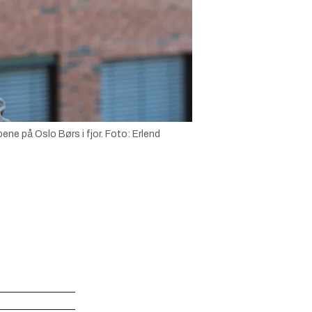
ene på Oslo Børs i fjor.
Foto:
Erlend