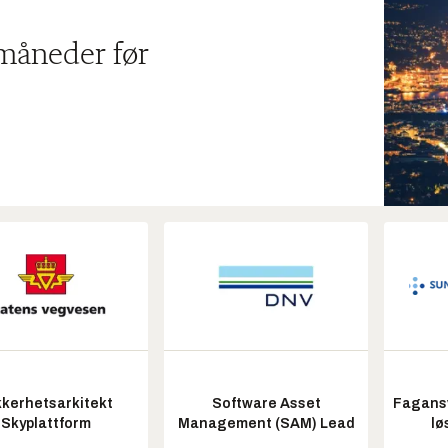
 måneder før
kkerhetsarkitekt
Software Asset
Fagansv
Skyplattform
Management (SAM) Lead
lø