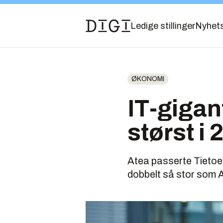
Ledige stillinger
Nyhet
ØKONOMI
IT-gigan
størst i 
Atea passerte Tietoev
dobbelt så stor som A