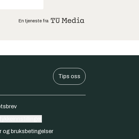
En tjeneste fra
Tips oss
tsbrev
ykkeinnstillinger
r og bruksbetingelser