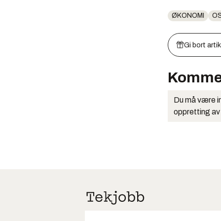
ØKONOMI
O
Gi bort arti
Komme
Du må være in
oppretting av