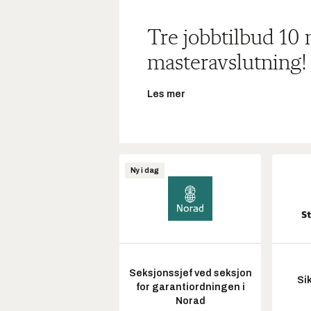
Tre jobbtilbud 10
masteravslutning!
Les mer
Ny i dag
Seksjonssjef ved seksjon
Si
for garantiordningen i
Norad