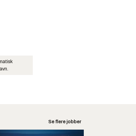
matisk
navn.
Se flere jobber