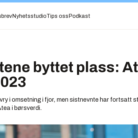
sbrev
Nyhetsstudio
Tips oss
Podkast
tene byttet plass: A
2023
ry i omsetning i fjor, men sistnevnte har fortsatt 
tea i børsverdi.