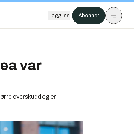
Logg inn
Abonner
tea var
større overskudd og er