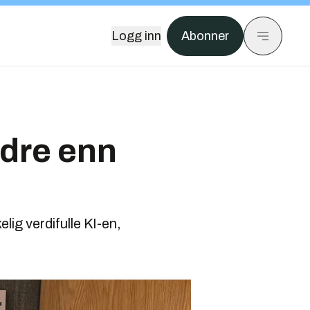
Logg inn
Abonner
edre enn
ig verdifulle KI-en,