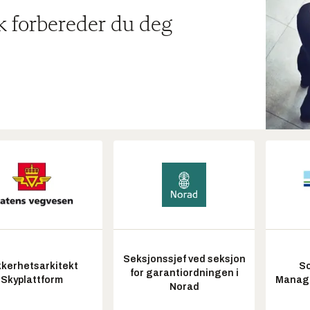
ik forbereder du deg
Seksjonssjef ved seksjon
kkerhetsarkitekt
So
for garantiordningen i
Skyplattform
Manag
Norad