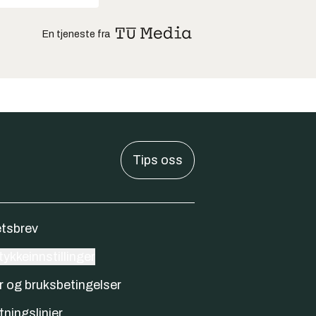
En tjeneste fra
Tips oss
tsbrev
ykkeinnstillinger
r og bruksbetingelser
tningslinjer