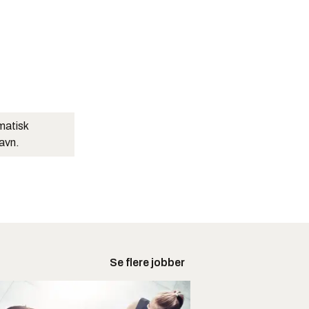
matisk
navn.
Se flere jobber