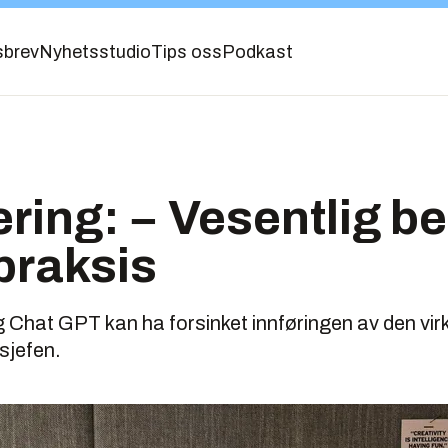
sbrev
Nyhetsstudio
Tips oss
Podkast
ering: − Vesentlig b
praksis
 Chat GPT kan ha forsinket innføringen av den virkel
sjefen.