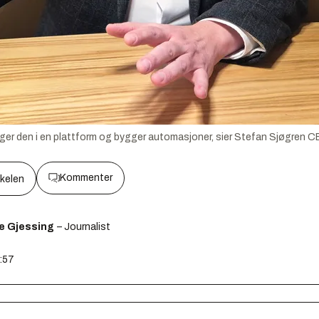
legger den i en plattform og bygger automasjoner, sier Stefan Sjøgren 
Kommenter
kkelen
e Gjessing
– Journalist
2:57