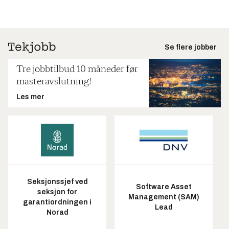
Se flere jobber
Tre jobbtilbud 10 måneder før
masteravslutning!
Les mer
Seksjonssjef ved
Software Asset
seksjon for
Management (SAM)
garantiordningen i
Lead
Norad