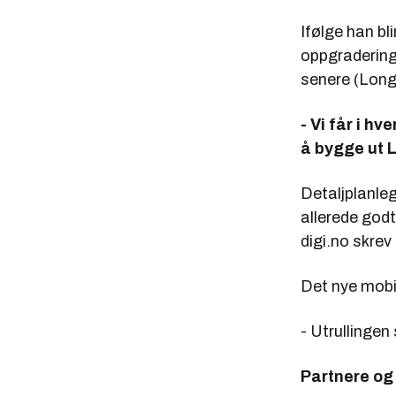
Ifølge han bl
oppgradering
senere (Long
- Vi får i h
å bygge ut L
Detaljplanleg
allerede god
digi.no skre
Det nye mobil
- Utrullingen 
Partnere og