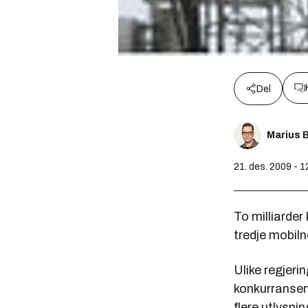
Del
Marius 
21. des. 2009 - 1
To milliarder
tredje mobiln
Ulike regjeri
konkurransen 
flere utlysn