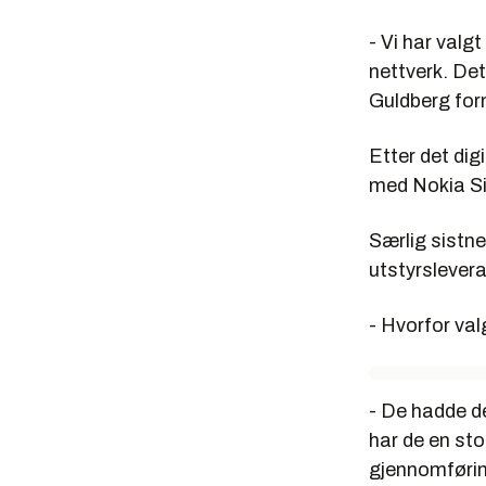
- Vi har val
nettverk. Det
Guldberg for
Etter det dig
med Nokia S
Særlig sistn
utstyrslevera
- Hvorfor va
- De hadde d
har de en st
gjennomførin