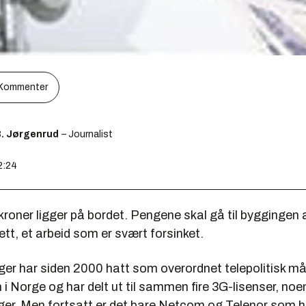
Kommenter
B. Jørgenrud
– Journalist
2:24
 kroner ligger på bordet. Pengene skal gå til byggingen 
ett, et arbeid som er svært forsinket.
nger har siden 2000 hatt som overordnet telepolitisk må
i Norge og har delt ut til sammen fire 3G-lisenser, noe
inger. Men fortsatt er det bare Netcom og Telenor som 