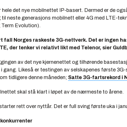
ir hele det nye mobilnettet IP-basert. Dermed er de også
 til neste generasjons mobilnett eller 4G med LTE-tek
 Term Evolution).
vert fall Norges raskeste 3G-nettverk. Det er ingen h
TE, der tenker vi relativt likt med Telenor, sier Guld
gingen av det nye kjernenettet og tilhørende basestasj
t i gang. Likeså er testingen av selskapenes første 3G
v om tidligere denne måneden;
Satte 3G-fartsrekord i 
nettet skal stå klart i løpet av de nærmeste to årene.
starter rett over nyttår. Det er full sving første uka i jan
 konkurrenter