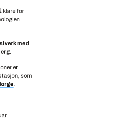
 klare for
nologien
astverk med
berg.
oner er
-stasjon, som
Norge
.
uar.