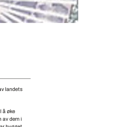
av landets
l å øke
n av dem i
har bygget