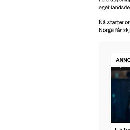
eget landsde
Nå starter om
Norge får sk
ANN