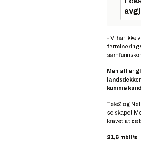
Loka
avgj
- Vi har ikke
terminering
samfunnskont
Men alt er g
landsdekken
komme kunde
Tele2 og Net
selskapet Mo
kravet at de 
21,6 mbit/s