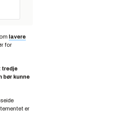
t om
lavere
ør for
 tredje
n bør kunne
eseide
rtementet er