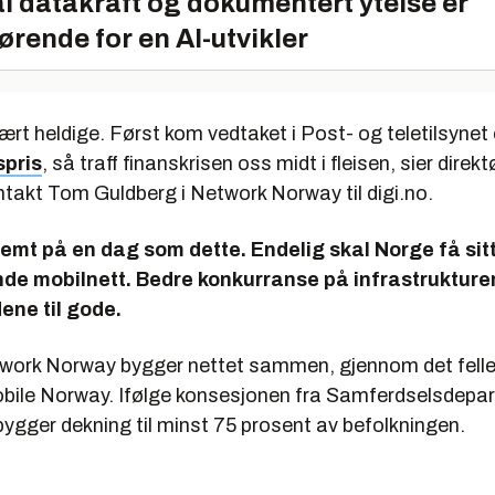
l datakraft og dokumentert ytelse er
ørende for en AI-utvikler
 vært heldige. Først kom vedtaket i Post- og teletilsyne
spris
, så traff finanskrisen oss midt i fleisen, sier direkt
akt Tom Guldberg i Network Norway til digi.no.
lemt på en dag som dette. Endelig skal Norge få sitt
de mobilnett. Bedre konkurranse på infrastrukture
ne til gode.
work Norway bygger nettet sammen, gjennom det fell
bile Norway. Ifølge konsesjonen fra Samferdselsdepa
bygger dekning til minst 75 prosent av befolkningen.