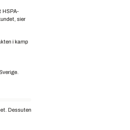
lt HSPA-
undet, sier
akten i kamp
Sverige.
tet. Dessuten