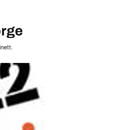
orge
nett.