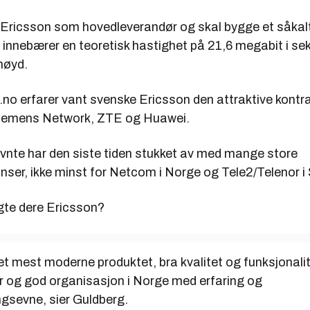
gt Ericsson som hovedleverandør og skal bygge et såka
 innebærer en teoretisk hastighet på 21,6 megabit i sek
nøyd.
i.no erfarer vant svenske Ericsson den attraktive kontr
iemens Network, ZTE og Huawei.
evnte har den siste tiden stukket av med mange store
nser, ikke minst for Netcom i Norge og Tele2/Telenor i 
lgte dere Ericsson?
et mest moderne produktet, bra kvalitet og funksjonali
or og god organisasjon i Norge med erfaring og
gsevne, sier Guldberg.