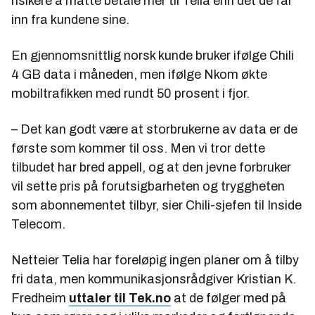
risikere å måtte betale mer til Telia enn det de får
inn fra kundene sine.
En gjennomsnittlig norsk kunde bruker ifølge Chili
4 GB data i måneden, men ifølge Nkom økte
mobiltrafikken med rundt 50 prosent i fjor.
–
Det kan godt være at storbrukerne av data er de
første som kommer til oss. Men vi tror dette
tilbudet har bred appell, og at den jevne forbruker
vil sette pris på forutsigbarheten og tryggheten
som abonnementet tilbyr, sier Chili-sjefen til Inside
Telecom.
Netteier Telia har foreløpig ingen planer om å tilby
fri data, men kommunikasjonsrådgiver Kristian K.
Fredheim
uttaler til Tek.no
at de følger med på