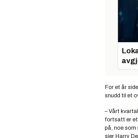
Loka
avgj
For et år sid
snudd til et o
– Vårt kvartal
fortsatt er et
på, noe som r
sier Harry D