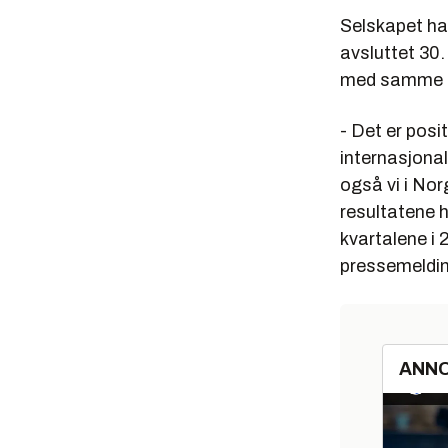
Selskapet har
avsluttet 30.
med samme pe
- Det er posi
internasjonal
også vi i Nor
resultatene ha
kvartalene i 
pressemeldin
ANN