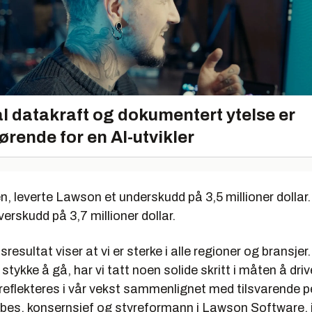
l datakraft og dokumentert ytelse er
ørende for en AI-utvikler
en, leverte Lawson et underskudd på 3,5 millioner dollar.
verskudd på 3,7 millioner dollar.
sresultat viser at vi er sterke i alle regioner og bransjer
 stykke å gå, har vi tatt noen solide skritt i måten å dri
eflekteres i vår vekst sammenlignet med tilsvarende per
ebes, konsernsjef og styreformann i Lawson Software, 