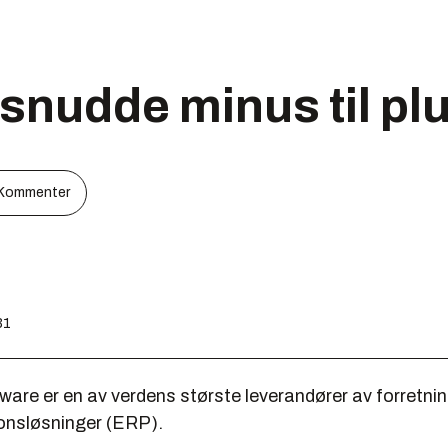
snudde minus til pl
Kommenter
31
are er en av verdens største leverandører av forretni
onsløsninger (ERP).