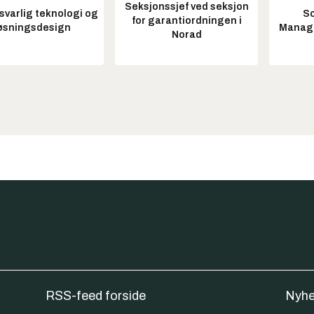
Seksjonssjef ved seksjon
varlig teknologi og
So
for garantiordningen i
øsningsdesign
Manag
Norad
RSS-feed forside
Nyhe