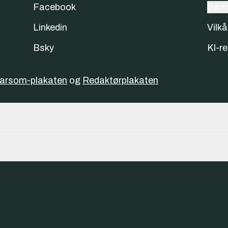
Facebook
Samt
Linkedin
Vilkå
Bsky
KI-re
varsom-plakaten
og
Redaktørplakaten