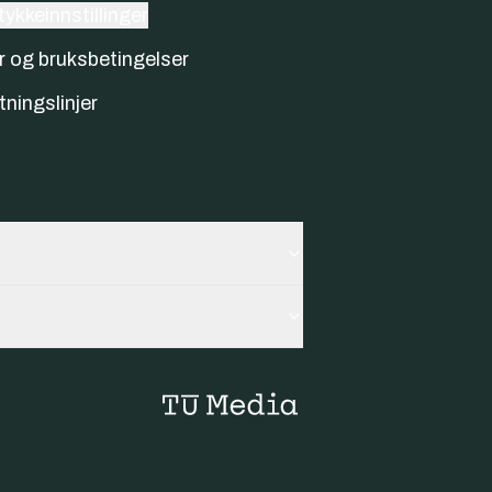
ykkeinnstillinger
r og bruksbetingelser
tningslinjer