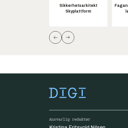
Sikkerhetsarkitekt
Fagans
Skyplattform
l
Ansvarlig redaktør
Kristina Fritsvold Nilsen