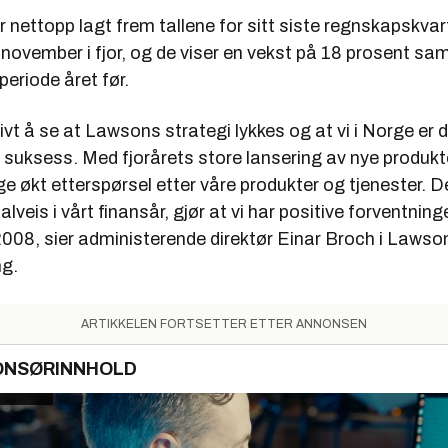
 nettopp lagt frem tallene for sitt siste regnskapskvar
 november i fjor, og de viser en vekst på 18 prosent s
riode året før.
tivt å se at Lawsons strategi lykkes og at vi i Norge er d
 suksess. Med fjorårets store lansering av nye produkt
ge økt etterspørsel etter våre produkter og tjenester. 
lveis i vårt finansår, gjør at vi har positive forventninge
2008, sier administerende direktør Einar Broch i Lawson
g.
ARTIKKELEN FORTSETTER ETTER ANNONSEN
ONSØRINNHOLD