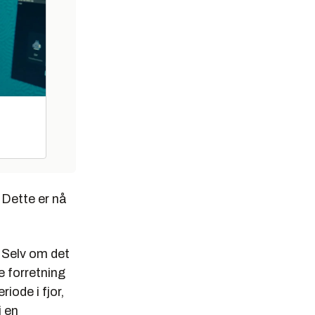
 Dette er nå
. Selv om det
ve forretning
iode i fjor,
i en