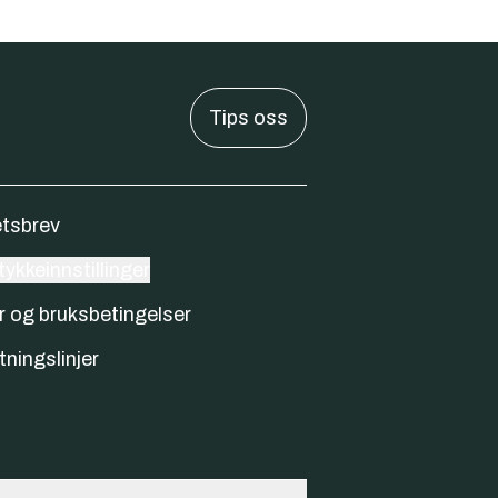
Tips oss
tsbrev
ykkeinnstillinger
r og bruksbetingelser
tningslinjer