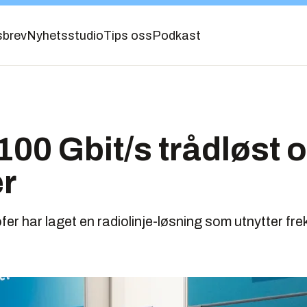
sbrev
Nyhetsstudio
Tips oss
Podkast
100 Gbit/s trådløst o
r
er har laget en radiolinje-løsning som utnytter fr