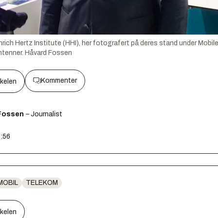
nrich Hertz Institute (HHI), her fotografert på deres stand under Mobi
ntenner.
Håvard Fossen
Kommenter
kkelen
Fossen
– Journalist
7:56
MOBIL
TELEKOM
kkelen