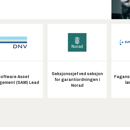
Seksjonssjef ved seksjon
oftware Asset
Fagansv
for garantiordningen i
ement (SAM) Lead
lø
Norad