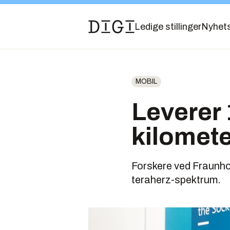
Ledige stillinger
Nyhet
MOBIL
Leverer 
kilomete
Forskere ved Fraunhof
teraherz-spektrum.