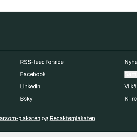
RSS-feed forside
Nyhe
Facebook
Samt
Linkedin
Vilkå
Bsky
KI-re
varsom-plakaten
og
Redaktørplakaten