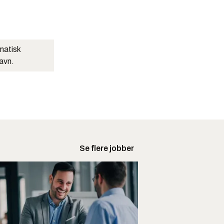
matisk
navn.
Se flere jobber