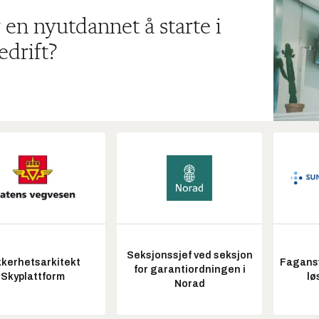
 en nyutdannet å starte i
edrift?
Seksjonssjef ved seksjon
kkerhetsarkitekt
Fagansv
for garantiordningen i
Skyplattform
lø
Norad