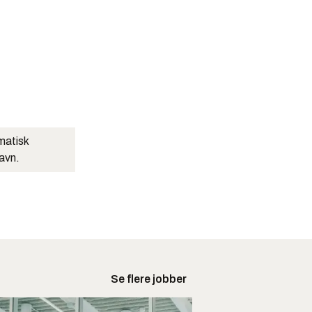
matisk
navn.
Se flere jobber