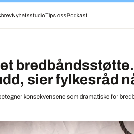
sbrev
Nyhetsstudio
Tips oss
Podkast
et bredbåndsstøtte.
udd, sier fylkesråd n
 betegner konsekvensene som dramatiske for bred