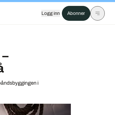
Logg inn
Abonner
 –
å
båndsbyggingen i