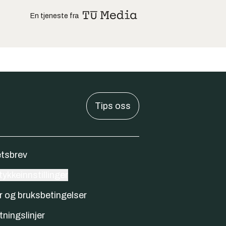
En tjeneste fra
Tips oss
tsbrev
ykkeinnstillinger
r og bruksbetingelser
tningslinjer