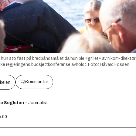
t hun sto fast på bredbåndsmålet da hun ble «grillet» av Nkom-direktø
kke regjeringens budsjettkonferanse avholdt.
Foto:
Håvard Fossen
Kommenter
kkelen
ge Seglsten
– Journalist
5:00