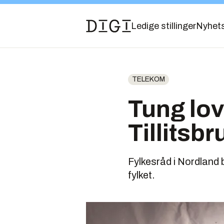
Ledige stillinger
Nyhet
TELEKOM
Tung lov
Tillitsbr
Fylkesråd i Nordland
fylket.