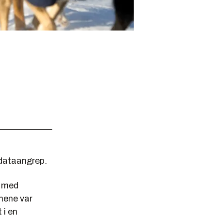
 dataangrep.
g med
emene var
 i en