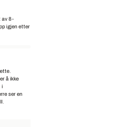
 av 8-
p igjen etter
ette.
er å ikke
 i
rre ser en
l.