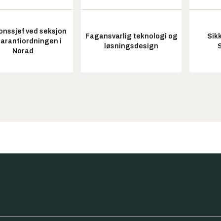
onssjef ved seksjon
Fagansvarlig teknologi og
Sik
garantiordningen i
løsningsdesign
Norad