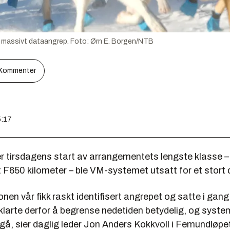
t massivt dataangrep.
Foto:
Ørn E. Borgen/NTB
Kommenter
5:17
er tirsdagens start av arrangementets lengste klasse –
F650 kilometer – ble VM-systemet utsatt for et stort
nen vår fikk raskt identifisert angrepet og satte i gan
 klarte derfor å begrense nedetiden betydelig, og syst
gå, sier daglig leder Jon Anders Kokkvoll i Femundløpet