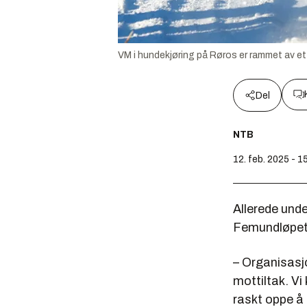
VM i hundekjøring på Røros er rammet av e
Del
NTB
12. feb. 2025 - 1
Allerede und
Femundløpet 
– Organisasjo
mottiltak. Vi
raskt oppe å 