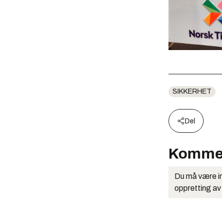
SIKKERHET
Del
Komme
Du må være in
oppretting av