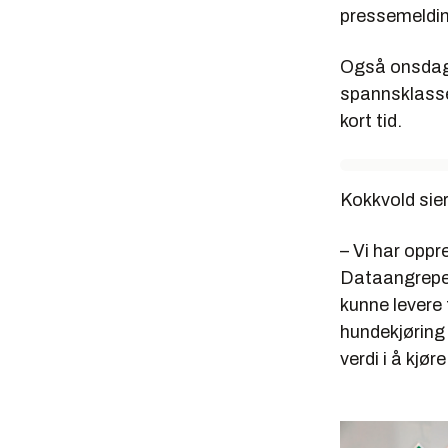
pressemeldin
Også onsdag 
spannsklasse
kort tid.
Kokkvold sier
– Vi har oppr
Dataangrepene
kunne levere
hundekjøring 
verdi i å kjø