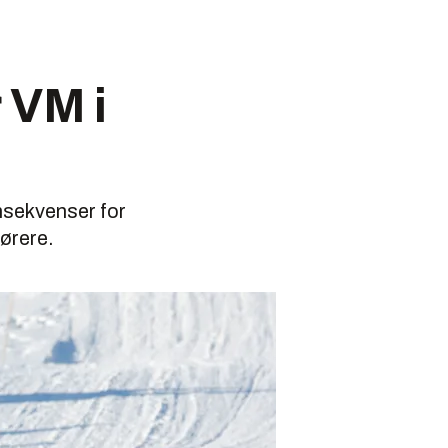
 VM i
nsekvenser for
ørere.