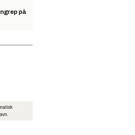
angrep på
matisk
navn.