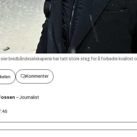
i sier bredbåndsselskapene har tatt store steg for å forbedre kvalitet
Kommenter
kkelen
Fossen
– Journalist
7:45