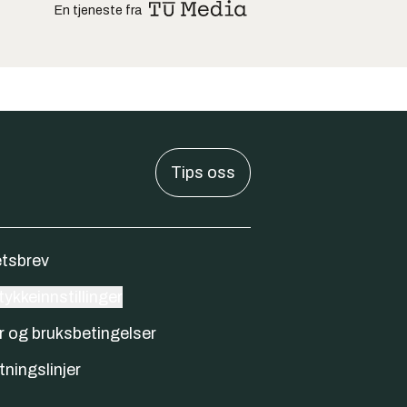
En tjeneste fra
Tips oss
tsbrev
ykkeinnstillinger
r og bruksbetingelser
tningslinjer