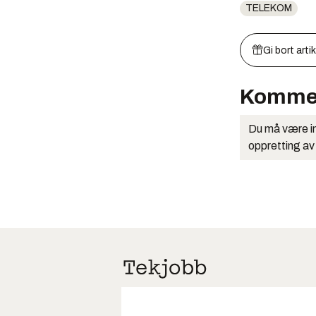
TELEKOM
Gi bort arti
Komme
Du må være in
oppretting av