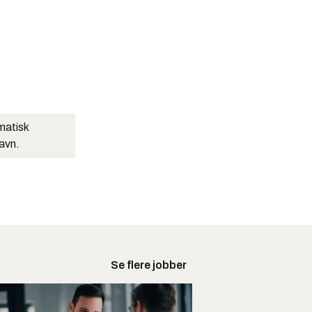
matisk
navn.
Se flere jobber