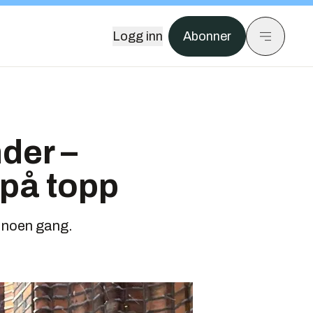
Logg inn
Abonner
der –
på topp
n noen gang.