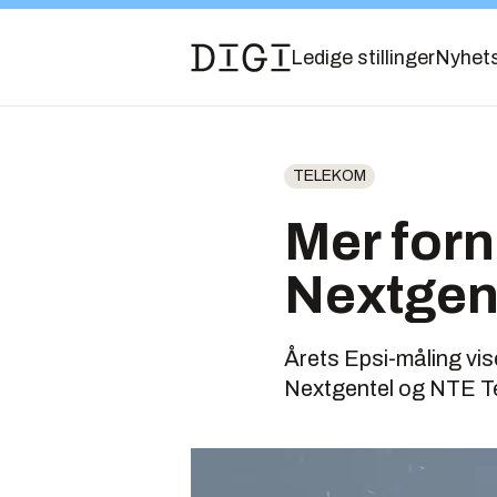
Ledige stillinger
Nyhet
TELEKOM
Mer for
Nextgen
Årets Epsi-måling vi
Nextgentel og NTE Tel