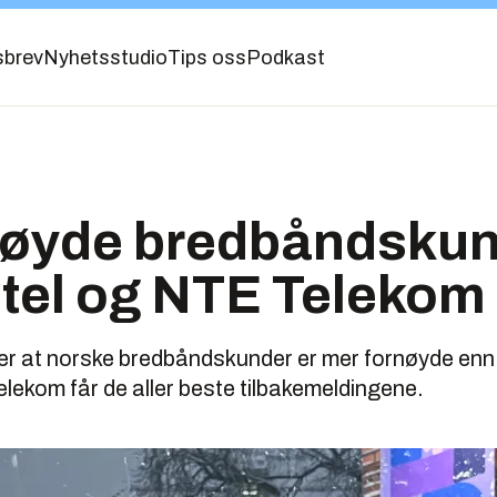
sbrev
Nyhetsstudio
Tips oss
Podkast
nøyde bredbåndskun
tel og NTE Telekom 
ser at norske bredbåndskunder er mer fornøyde en
ekom får de aller beste tilbakemeldingene.