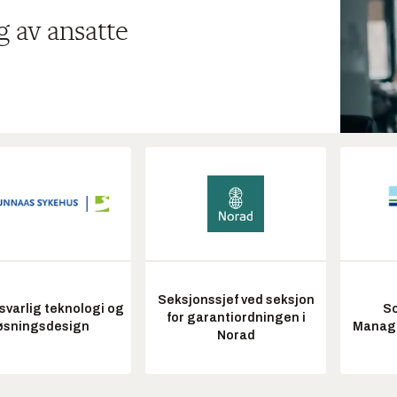
g av ansatte
Seksjonssjef ved seksjon
varlig teknologi og
So
for garantiordningen i
øsningsdesign
Manag
Norad