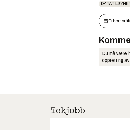
DATATILSYNE
Gi bort arti
Komme
Du må være in
oppretting av