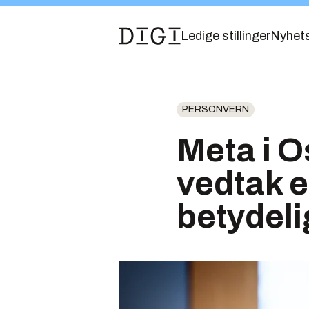
Ledige stillinger
Nyhet
PERSONVERN
Meta i O
vedtak e
betydeli