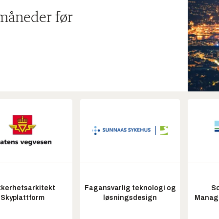
 måneder før
kkerhetsarkitekt
Fagansvarlig teknologi og
So
Skyplattform
løsningsdesign
Manag