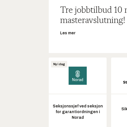
Tre jobbtilbud 10
masteravslutning!
Les mer
Ny i dag
Seksjonssjef ved seksjon
Si
for garantiordningen i
Norad