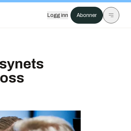
Logg inn
Abonner
ilsynets
 oss