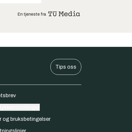
En tjeneste fra
Tips oss
tsbrev
ykkeinnstillinger
r og bruksbetingelser
tningslinjer