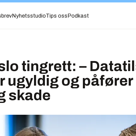
sbrev
Nyhetsstudio
Tips oss
Podkast
slo tingrett: – Datat
r ugyldig og påfører
g skade