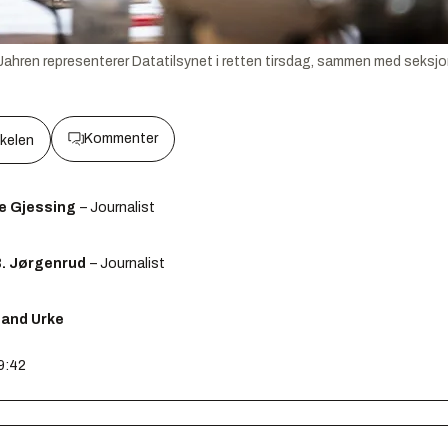
ahren representerer Datatilsynet i retten tirsdag, sammen med seksjo
Kommenter
kkelen
e Gjessing
– Journalist
B. Jørgenrud
– Journalist
lland Urke
09:42