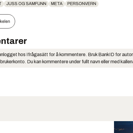
T
JUSS OG SAMFUNN
META
PERSONVERN
kkelen
ntarer
nlogget hos Ifrågasätt for å kommentere. Bruk BankID for auto
 brukerkonto. Du kan kommentere under fullt navn eller med kalle