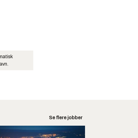
matisk
navn.
Se flere jobber