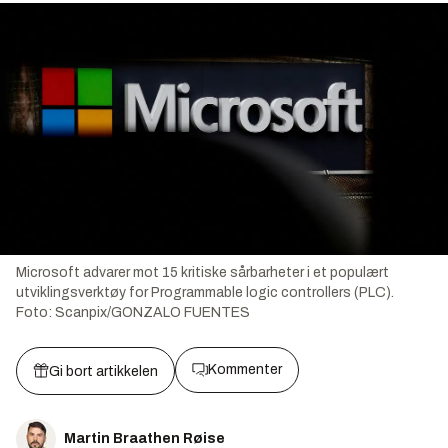
Microsoft advarer mot 15 kritiske sårbarheter i et populært
utviklingsverktøy for Programmable logic controllers (PLC).
Foto:
Scanpix/GONZALO FUENTES
Kommenter
Gi bort artikkelen
Martin Braathen Røise