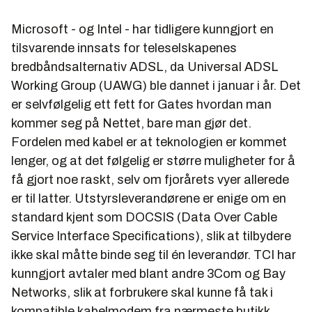
Microsoft - og Intel - har tidligere kunngjort en
tilsvarende innsats for teleselskapenes
bredbåndsalternativ ADSL, da
Universal ADSL
Working Group
(UAWG) ble dannet i januar i år. Det
er selvfølgelig ett fett for Gates hvordan man
kommer seg på Nettet, bare man gjør det.
Fordelen med kabel er at teknologien er kommet
lenger, og at det følgelig er større muligheter for å
få gjort noe raskt, selv om fjorårets vyer allerede
er til latter. Utstyrsleverandørene er enige om en
standard kjent som DOCSIS (
Data Over Cable
Service Interface Specifications
), slik at tilbydere
ikke skal måtte binde seg til én leverandør. TCI har
kunngjort avtaler med blant andre 3Com og Bay
Networks, slik at forbrukere skal kunne få tak i
kompatible kabelmodem fra nærmeste butikk.