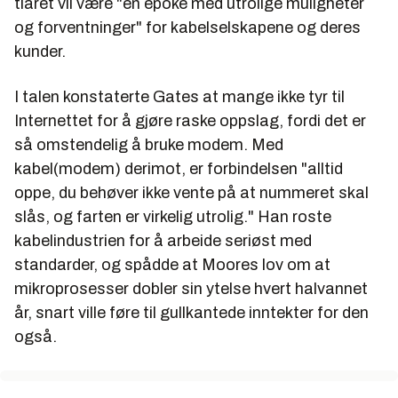
tiåret vil være "en epoke med utrolige muligheter
og forventninger" for kabelselskapene og deres
kunder.
I talen konstaterte Gates at mange ikke tyr til
Internettet for å gjøre raske oppslag, fordi det er
så omstendelig å bruke modem. Med
kabel(modem) derimot, er forbindelsen "alltid
oppe, du behøver ikke vente på at nummeret skal
slås, og farten er virkelig utrolig." Han roste
kabelindustrien for å arbeide seriøst med
standarder, og spådde at Moores lov om at
mikroprosesser dobler sin ytelse hvert halvannet
år, snart ville føre til gullkantede inntekter for den
også.