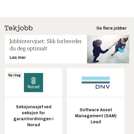
Se flere jobber
Jobbintervjuet: Slik forbereder
du deg optimalt
Les mer
Ny i dag
Seksjonssjef ved
Software Asset
seksjon for
Management (SAM)
garantiordningen i
Lead
Norad