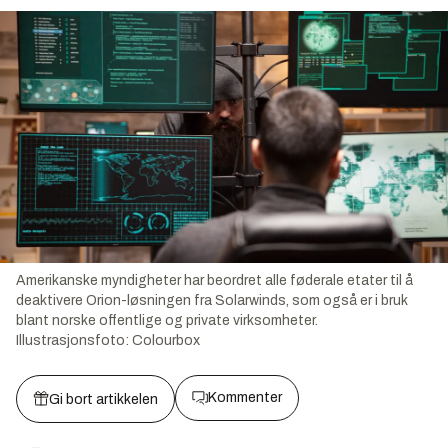
Amerikanske myndigheter har beordret alle føderale etater til å
deaktivere Orion-løsningen fra Solarwinds, som også er i bruk
blant norske offentlige og private virksomheter.
Illustrasjonsfoto:
Colourbox
Kommenter
Gi bort artikkelen