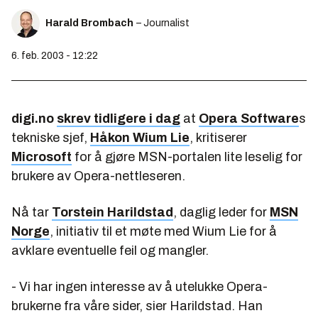
Harald Brombach
– Journalist
6. feb. 2003 - 12:22
digi.no
skrev tidligere i dag
at
Opera Software
s
tekniske sjef,
Håkon Wium Lie
, kritiserer
Microsoft
for å gjøre MSN-portalen lite leselig for
brukere av Opera-nettleseren.
Nå tar
Torstein Harildstad
, daglig leder for
MSN
Norge
, initiativ til et møte med Wium Lie for å
avklare eventuelle feil og mangler.
- Vi har ingen interesse av å utelukke Opera-
brukerne fra våre sider, sier Harildstad. Han