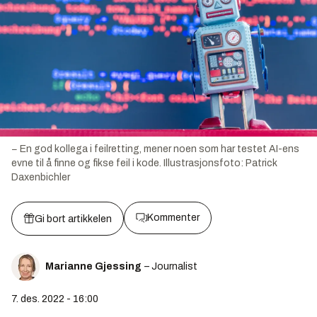
− En god kollega i feilretting, mener noen som har testet AI-ens
evne til å finne og fikse feil i kode.
Illustrasjonsfoto:
Patrick
Daxenbichler
Kommenter
Gi bort artikkelen
Marianne Gjessing
– Journalist
7. des. 2022 - 16:00