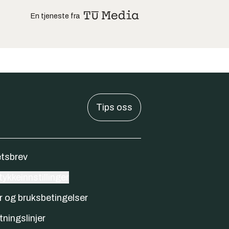
En tjeneste fra
Tips oss
tsbrev
ykkeinnstillinger
r og bruksbetingelser
tningslinjer