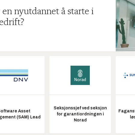
 en nyutdannet å starte i
edrift?
Seksjonssjef ved seksjon
oftware Asset
Fagansv
for garantiordningen i
ement (SAM) Lead
lø
Norad