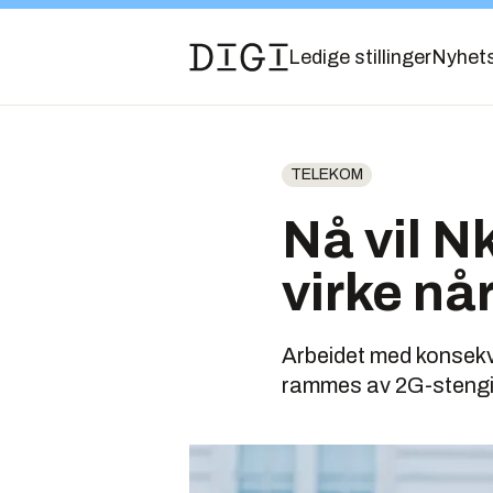
Ledige stillinger
Nyhet
TELEKOM
Nå vil N
virke nå
Arbeidet med konsekv
rammes av 2G-steng