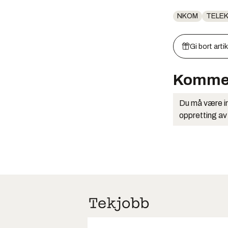
NKOM
TELE
Gi bort arti
Komme
Du må være in
oppretting av