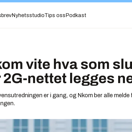
sbrev
Nyhetsstudio
Tips oss
Podkast
kom vite hva som slu
r 2G-nettet legges n
ensutredningen er i gang, og Nkom ber alle melde 
ingen.