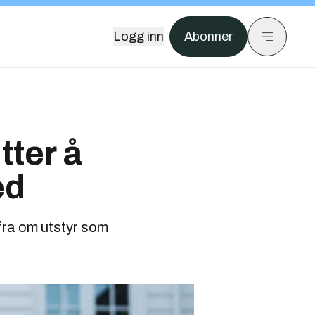
Logg inn
Abonner
tter å
ed
fra om utstyr som