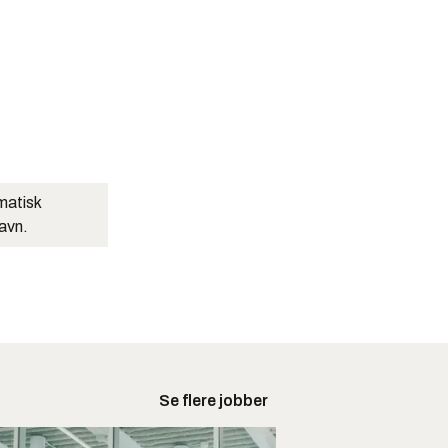
matisk
navn.
Se flere jobber