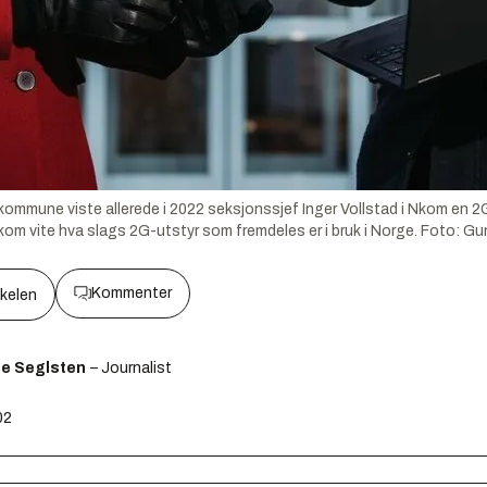
nd kommune viste allerede i 2022 seksjonssjef Inger Vollstad i Nkom en
 Nkom vite hva slags 2G-utstyr som fremdeles er i bruk i Norge.
Foto:
Gu
Kommenter
kkelen
ge Seglsten
– Journalist
02