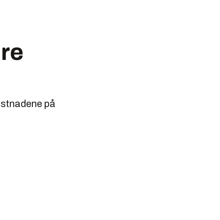
ere
kostnadene på