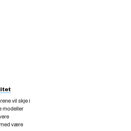
itet
ne vil skje i
re modeller
vere
ermed være