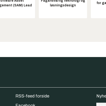
oftware Asset
Fagansvarlig teknologi og
for g
ement (SAM) Lead
løsningsdesign
RSS-feed forside
Nyhe
Facebook
Samt