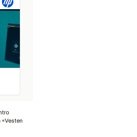
ntro
m «Vesten