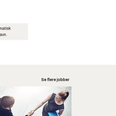
matisk
navn.
Se flere jobber