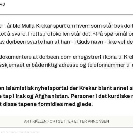
:43
r i år ble Mulla Krekar spurt om hvem som står bak do
et å svare. I rettsprotokollen står det: «På spørsmål
av dorbeen svarte han at han - i Guds navn - ikke vet de
kumentere at dorbeen.com er registrert i kona til Krek
gsskjemaet er både riktig adresse og telefonnummer til d
n islamistisk nyhetsportal der Krekar blant annet 
tap i Irak og Afghanistan. Personer i det kurdiske m
t disse tapene formidles med glede.
ARTIKKELEN FORTSETTER ETTER ANNONSEN