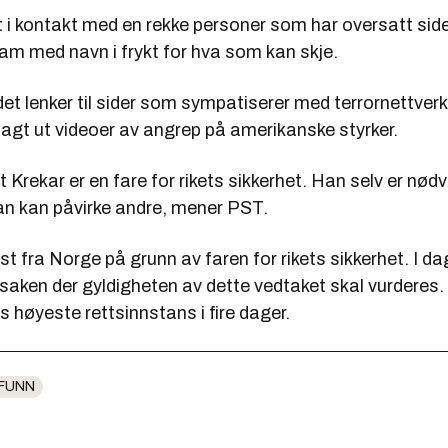
 i kontakt med en rekke personer som har oversatt side
ram med navn i frykt for hva som kan skje.
 det lenker til sider som sympatiserer med terrornettver
 lagt ut videoer av angrep på amerikanske styrker.
Krekar er en fare for rikets sikkerhet. Han selv er nødv
han kan påvirke andre, mener PST.
ist fra Norge på grunn av faren for rikets sikkerhet. I d
saken der gyldigheten av dette vedtaket skal vurderes.
ts høyeste rettsinnstans i fire dager.
FUNN