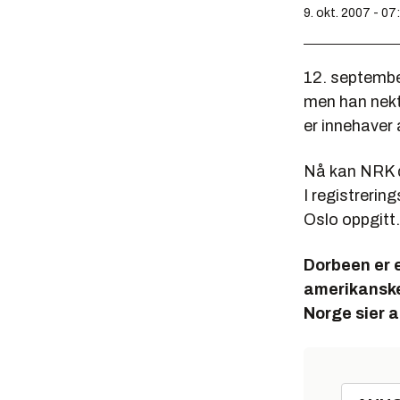
9. okt. 2007 - 07
12. septembe
men han nekt
er innehaver 
Nå kan NRK do
I registrerin
Oslo oppgitt.
Dorbeen er e
amerikanske 
Norge sier a