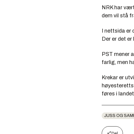
NRK har vært
dem vil stå f
I nettsida er
Der er det er
PST mener at 
farlig, men 
Krekar er utv
høyesteretts
føres i lande
JUSS OG SAM
Del