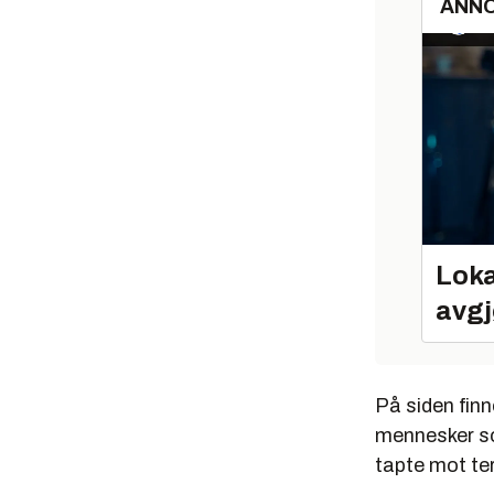
ANN
Loka
avgj
På siden finn
mennesker so
tapte mot ter