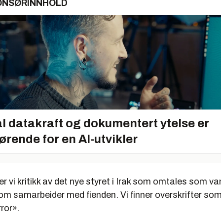
ONSØRINNHOLD
l datakraft og dokumentert ytelse er
ørende for en AI-utvikler
er vi kritikk av det nye styret i Irak som omtales som va
m samarbeider med fienden. Vi finner overskrifter so
ror».