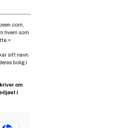
rbeen.com,
 om hvem som
tte.»
ar sitt navn.
eres bolig i
skriver om
iljøet i