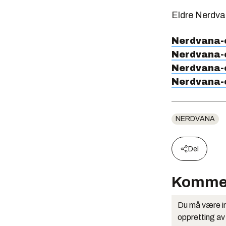
Eldre Nerdva
Nerdvana-e
Nerdvana-e
Nerdvana-e
Nerdvana-e
NERDVANA
Del
Komme
Du må være in
oppretting av