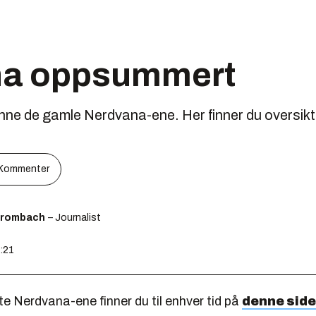
na oppsummert
finne de gamle Nerdvana-ene. Her finner du oversikte
Kommenter
Brombach
– Journalist
0:21
te Nerdvana-ene finner du til enhver tid på
denne sid