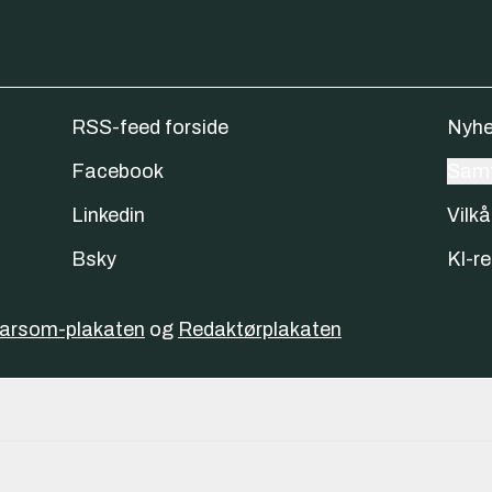
RSS-feed forside
Nyhe
Facebook
Samt
Linkedin
Vilkå
Bsky
KI-re
varsom-plakaten
og
Redaktørplakaten