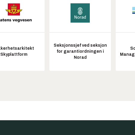
Seksjonssjef ved seksjon
kkerhetsarkitekt
So
for garantiordningen i
Skyplattform
Manag
Norad