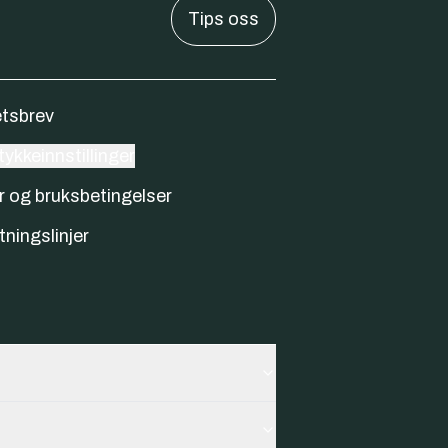
Tips oss
tsbrev
ykkeinnstillinger
r og bruksbetingelser
tningslinjer