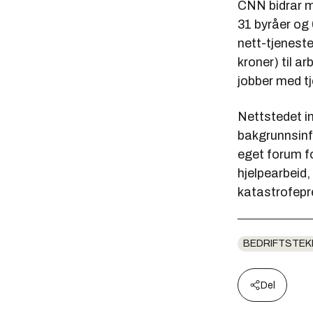
CNN bidrar m
31 byråer og
nett-tjeneste
kroner) til a
jobber med tje
Nettstedet i
bakgrunnsinfo
eget forum f
hjelpearbeid, 
katastrofepr
BEDRIFTSTEK
Del