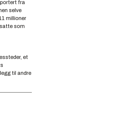
portert fra
men selve
1 millioner
ansatte som
essteder, et
rs
llegg til andre