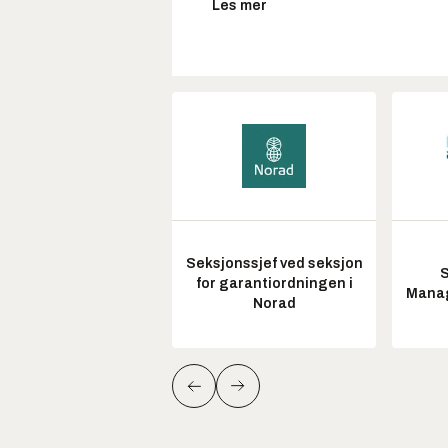
Les mer
Seksjonssjef ved seksjon
S
for garantiordningen i
Manag
Norad