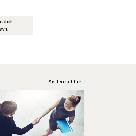
matisk
navn.
Se flere jobber