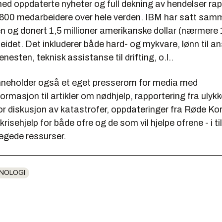
ed oppdaterte nyheter og full dekning av hendelser rap
 600 medarbeidere over hele verden. IBM har satt sam
n og donert 1,5 millioner amerikanske dollar (nærmere 1
rbeidet. Det inkluderer både hard- og mykvare, lønn til 
nesten, teknisk assistanse til drifting, o.l..
nneholder også et eget presserom for media med
rmasjon til artikler om nødhjelp, rapportering fra ulykk
or diskusjon av katastrofer, oppdateringer fra Røde Ko
krisehjelp for både ofre og de som vil hjelpe ofrene - i ti
egede ressurser.
NOLOGI