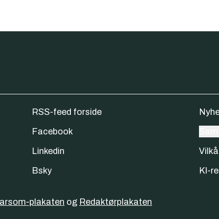
RSS-feed forside
Nyhe
Facebook
Samt
Linkedin
Vilkå
Bsky
KI-re
varsom-plakaten
og
Redaktørplakaten