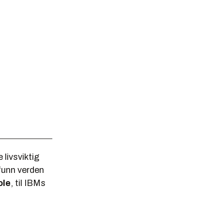
 livsviktig
funn verden
ole
, til IBMs