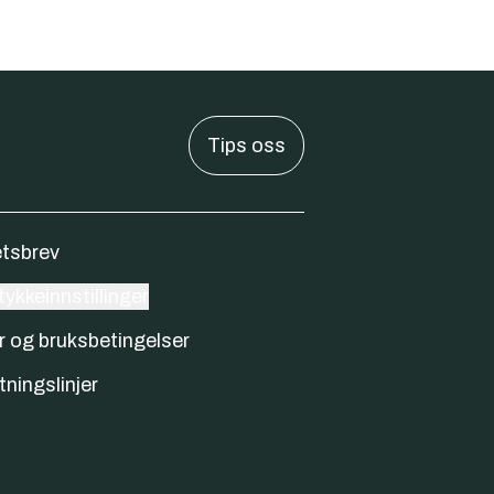
Tips oss
tsbrev
ykkeinnstillinger
r og bruksbetingelser
tningslinjer