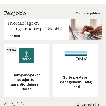
Se flere jobber
Hvordan lage en
stillingsannonse på Tekjobb?
Les mer
Ny i dag
Seksjonssjef ved
Software Asset
seksjon for
Management (SAM)
garantiordningen i
Lead
Norad
En tjeneste fra