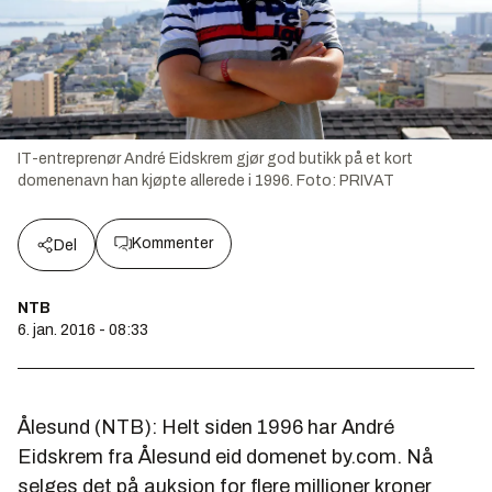
IT-entreprenør André Eidskrem gjør god butikk på et kort
domenenavn han kjøpte allerede i 1996.
Foto:
PRIVAT
Kommenter
Del
NTB
6. jan. 2016 - 08:33
Ålesund (NTB): Helt siden 1996 har André
Eidskrem fra Ålesund eid domenet by.com. Nå
selges det på auksjon for flere millioner kroner