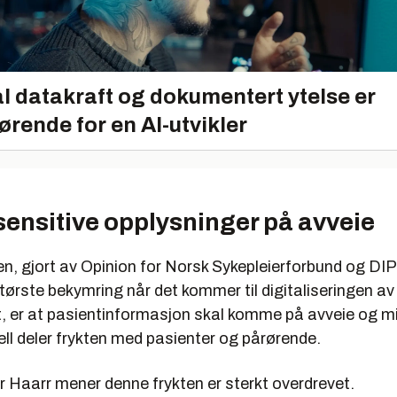
l datakraft og dokumentert ytelse er
ørende for en AI-utvikler
sensitive opplysninger på avveie
, gjort av Opinion for Norsk Sykepleierforbund og DIPS
ørste bekymring når det kommer til digitaliseringen av
, er at pasientinformasjon skal komme på avveie og m
ll deler frykten med pasienter og pårørende.
r Haarr mener denne frykten er sterkt overdrevet.