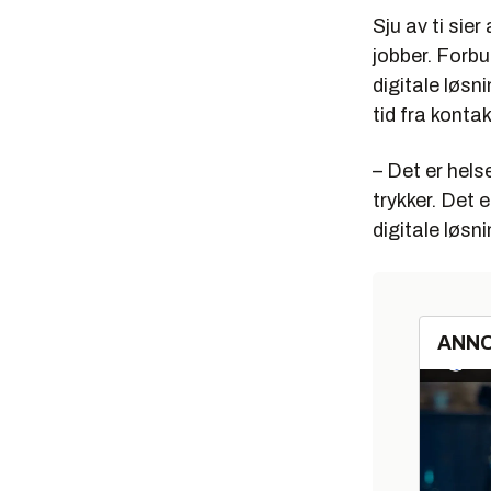
Sju av ti sier
jobber. Forbu
digitale løsni
tid fra kont
– Det er hel
trykker. Det e
digitale løsni
ANN