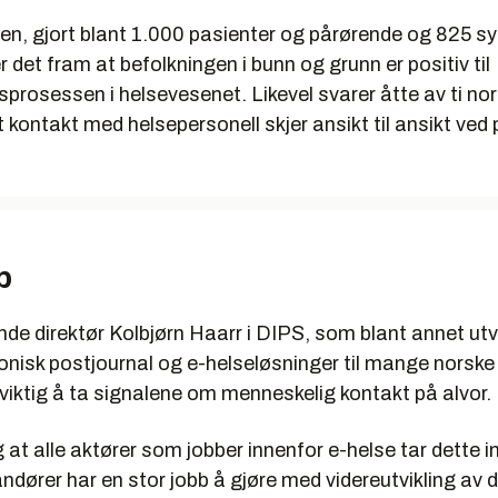
en, gjort blant 1.000 pasienter og pårørende og 825 sy
 det fram at befolkningen i bunn og grunn er positiv til
gsprosessen i helsevesenet. Likevel svarer åtte av ti n
t kontakt med helsepersonell skjer ansikt til ansikt ved 
b
de direktør Kolbjørn Haarr i DIPS, som blant annet utv
ronisk postjournal og e-helseløsninger til mange norske
viktig å ta signalene om menneskelig kontakt på alvor.
ig at alle aktører som jobber innenfor e-helse tar dette i
ndører har en stor jobb å gjøre med videreutvikling av d