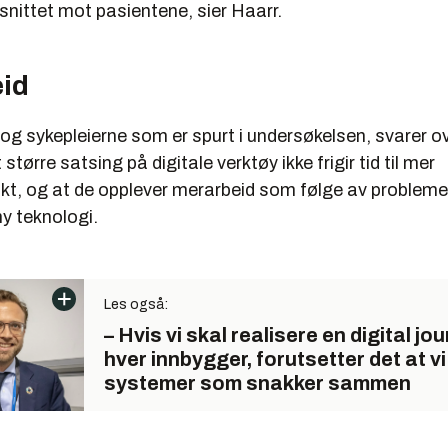
nittet mot pasientene, sier Haarr.
id
og sykepleierne som er spurt i undersøkelsen, svarer o
større satsing på digitale verktøy ikke frigir tid til mer
kt, og at de opplever merarbeid som følge av problem
ny teknologi.
Les også:
– Hvis vi skal realisere en digital jour
hver innbygger, forutsetter det at vi
systemer som snakker sammen