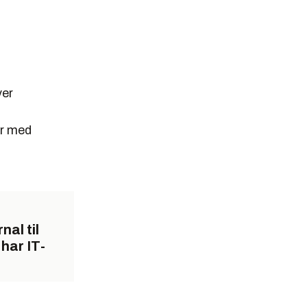
ver
er med
nal til
 har IT-