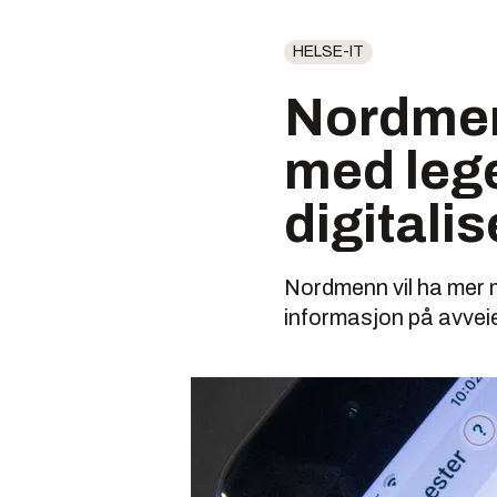
HELSE-IT
Nordmen
med leg
digitali
Nordmenn vil ha mer m
informasjon på avveie 