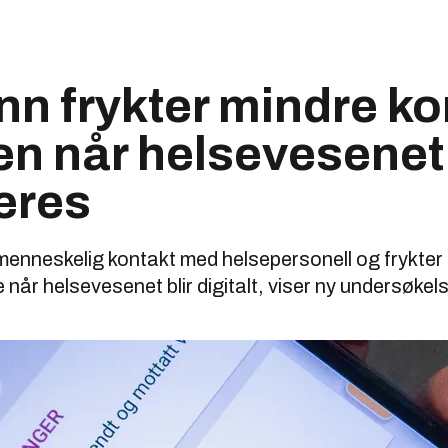
n frykter mindre ko
en når helsevesenet
seres
enneskelig kontakt med helsepersonell og frykter 
når helsevesenet blir digitalt, viser ny undersøkel