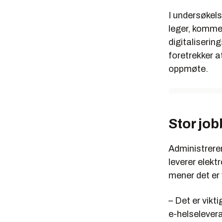
I undersøkels
leger, kommer
digitaliserin
foretrekker a
oppmøte.
Stor job
Administreren
leverer elekt
mener det er 
– Det er vikt
e-helselevera