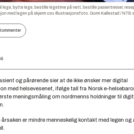
ge, bytte lege, bestille legetime på nett, bestille pasientreiser, resept
sjon med legen på skjerm osv. Illustrasjonsfoto.
Gorm Kallestad / NTB 
Kommenter
55
asient og pårørende sier at de ikke ønsker mer digital
n med helsevesenet, ifølge tall fra Norsk e-helsebar
ørste meningsmåling om nordmenns holdninger til digit
n.
e årsaken er mindre menneskelig kontakt med legen og
l.