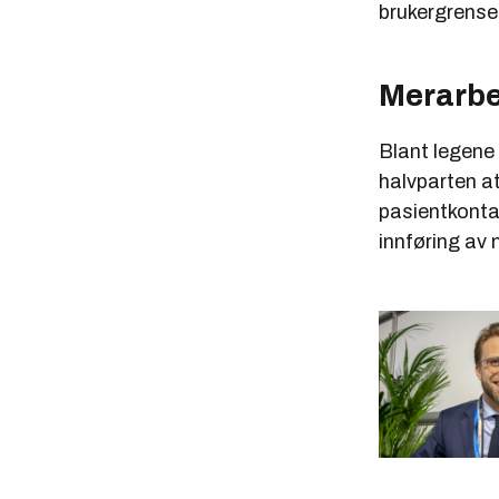
brukergrenses
Merarbe
Blant legene 
halvparten at 
pasientkonta
innføring av 