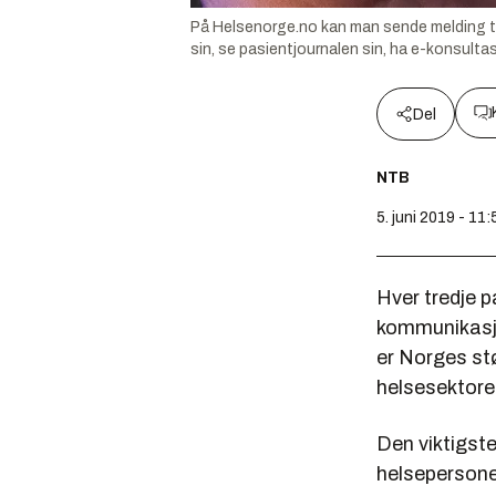
På Helsenorge.no kan man sende melding til le
sin, se pasientjournalen sin, ha e-konsulta
Del
NTB
5. juni 2019 - 11:
Hver tredje p
kommunikasjo
er Norges st
helsesektore
Den viktigst
helsepersonel