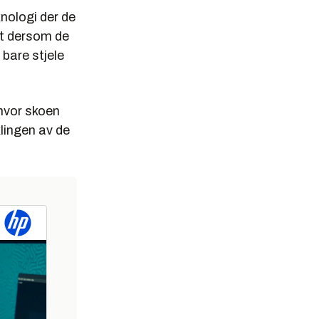
knologi der de
at dersom de
 bare stjele
hvor skoen
klingen av de