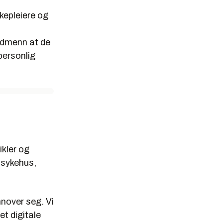
kepleiere og
ordmenn at de
personlig
ikler og
 sykehus,
nnover seg. Vi
et digitale