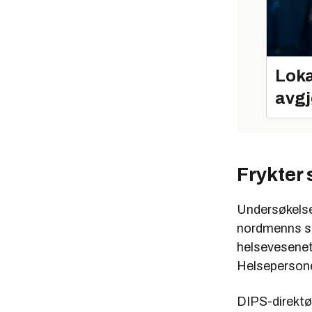
Loka
avgj
Frykter 
Undersøkelsen
nordmenns st
helsevesenet
Helsepersone
DIPS-direktø