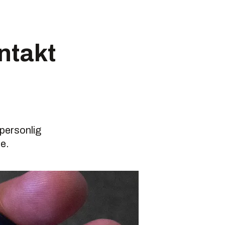
ntakt
personlig
se.