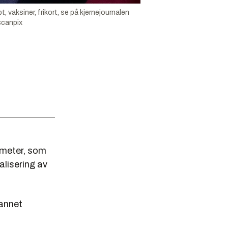
, vaksiner, frikort, se på kjernejournalen
scanpix
ometer, som
alisering av
 annet