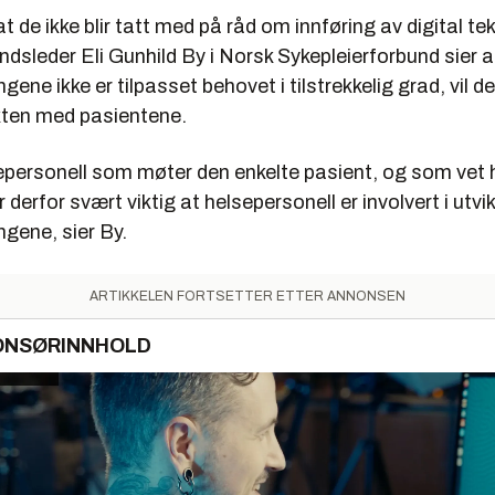
 at de ikke blir tatt med på råd om innføring av digital te
ndsleder Eli Gunhild By i Norsk Sykepleierforbund sier 
ngene ikke er tilpasset behovet i tilstrekkelig grad, vil de
akten med pasientene.
sepersonell som møter den enkelte pasient, og som vet 
r derfor svært viktig at helsepersonell er involvert i utvi
ngene, sier By.
ARTIKKELEN FORTSETTER ETTER ANNONSEN
ONSØRINNHOLD