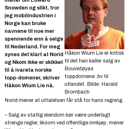
mener om Edward
Snowden og slikt, tror
jeg mobilindustrien i
Norge kan bruke
navnene til noe mer
spennende enn å selge
til Nederland. For meg
Håkon Wium Lie er kritisk
synes det klart at Norid
til det han kaller salg av
og Nkom ikke er skikket
Bouvetøyas
til å ivareta norske
toppdomene .bv til
topp-domener, skriver
utlandet.
Bilde: Harald
Håkon Wium Lie nå.
Brombach
Norid mener at uttalelsen får stå for hans regning.
– Salg av statlig eiendom bør være underlagt
strenge regler, liksom ved offentlige innkjøp, mener