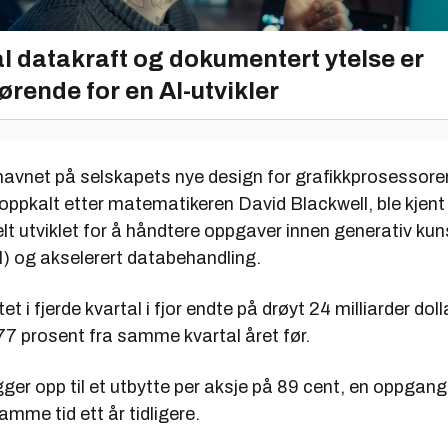
l datakraft og dokumentert ytelse er
ørende for en AI-utvikler
 navnet på selskapets nye design for grafikkprosessore
oppkalt etter matematikeren David Blackwell, ble kjent
lt utviklet for å håndtere oppgaver innen generativ kun
KI) og akselerert databehandling.
et i fjerde kvartal i fjor endte på drøyt 24 milliarder doll
7 prosent fra samme kvartal året før.
ger opp til et utbytte per aksje på 89 cent, en oppgan
amme tid ett år tidligere.