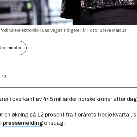
rbrukerelektronikk i Las Vegas tidligere i år.
Foto:
Steve Marcus
Kommenter
7:13
arer i overkant av 445 milliarder norske kroner etter da
r en økning på 12 prosent fra fjorårets tredje kvartal, s
en
pressemelding
onsdag.