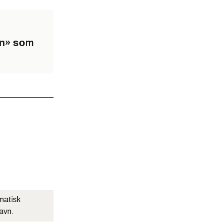
in» som
matisk
navn.