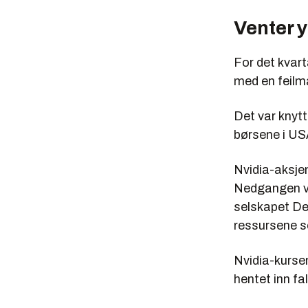
Venter 
For det kvarta
med en feilm
Det var knytt
børsene i US
Nvidia-aksjen
Nedgangen va
selskapet De
ressursene so
Nvidia-kurse
hentet inn fa