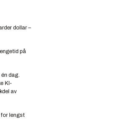
arder dollar –
tengetid på
 én dag.
e KI-
kdel av
for lengst