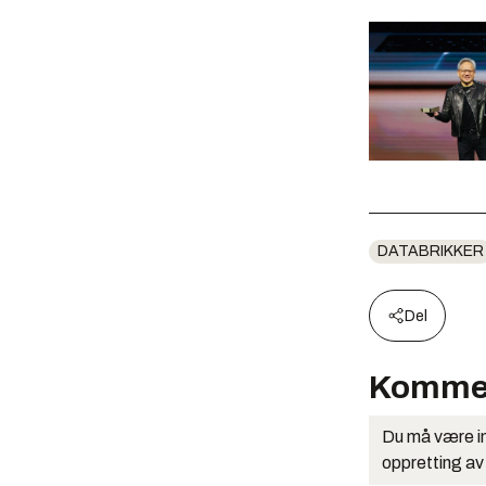
DATABRIKKER
Del
Komme
Du må være in
oppretting av