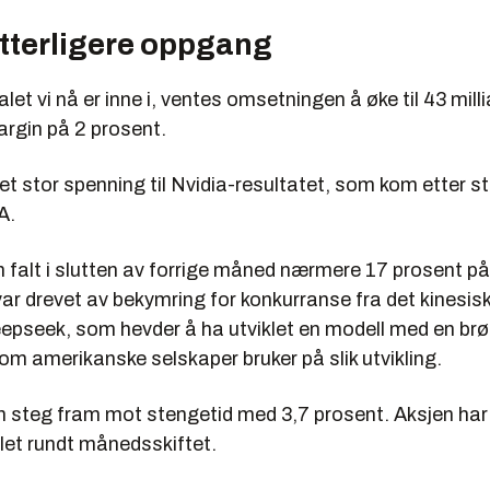
ytterligere oppgang
let vi nå er inne i, ventes omsetningen å øke til 43 milli
argin på 2 prosent.
et stor spenning til Nvidia-resultatet, som kom etter s
A.
 falt i slutten av forrige måned nærmere 17 prosent på
r drevet av bekymring for konkurranse fra det kinesisk
epseek, som hevder å ha utviklet en modell med en brø
m amerikanske selskaper bruker på slik utvikling.
n steg fram mot stengetid med 3,7 prosent. Aksjen har 
llet rundt månedsskiftet.