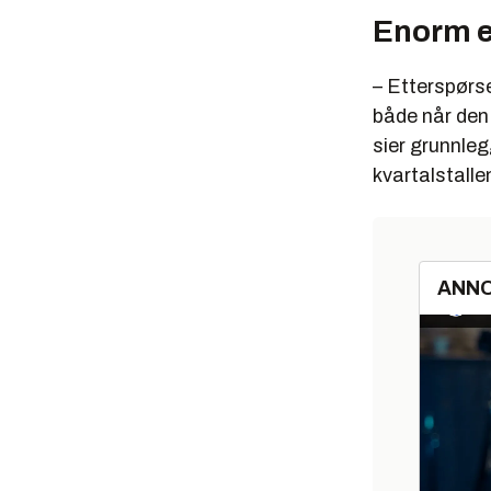
Enorm e
– Etterspørse
både når den 
sier grunnle
kvartalstalle
ANN