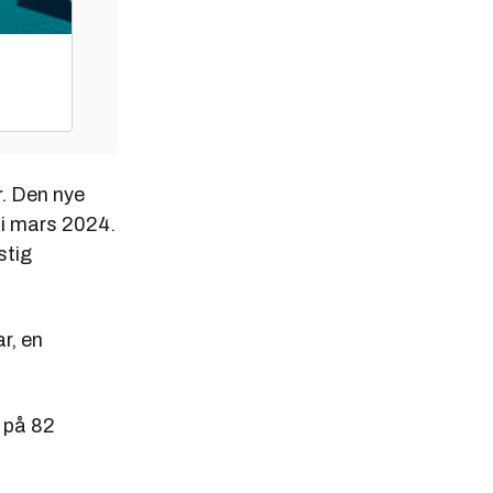
r. Den nye
 i mars 2024.
stig
ar, en
g på 82