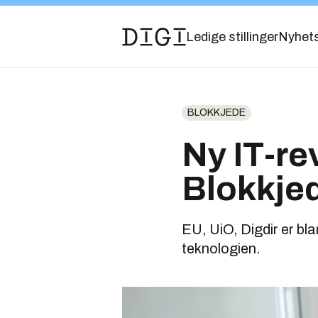
Ledige stillinger
Nyhet
BLOKKJEDE
Ny IT-re
Blokkjed
EU, UiO, Digdir er bl
teknologien.