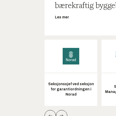
bærekraftig bygge
Les mer
Seksjonssjef ved seksjon
S
for garantiordningen i
Manag
Norad