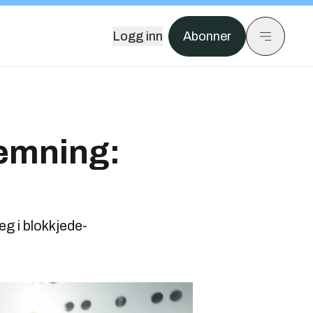
Logg inn
Abonner
 emning:
eg i blokkjede-