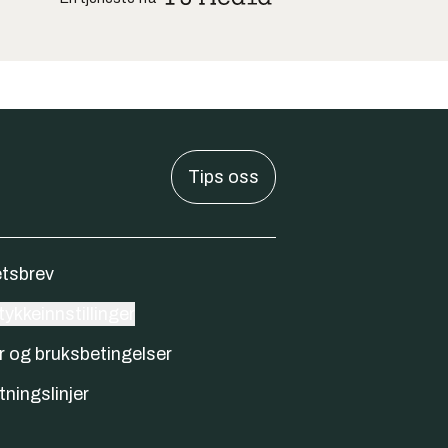
Tips oss
tsbrev
ykkeinnstillinger
r og bruksbetingelser
tningslinjer