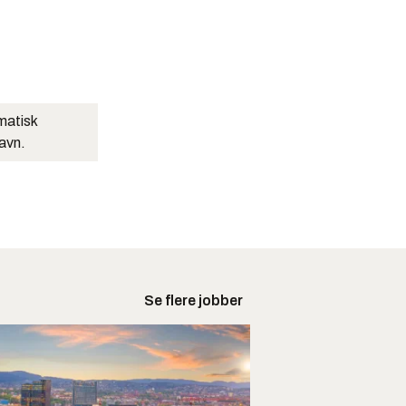
matisk
navn.
Se flere jobber