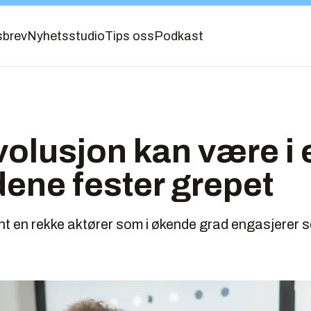
sbrev
Nyhetsstudio
Tips oss
Podkast
volusjon kan være i
ene fester grepet
ant en rekke aktører som i økende grad engasjerer s