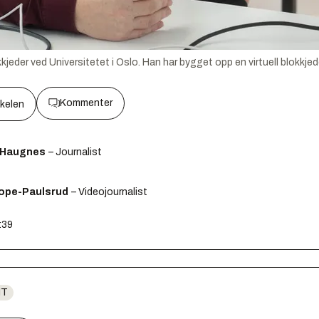
eder ved Universitetet i Oslo. Han har bygget opp en virtuell blokkjed
Kommenter
kkelen
 Haugnes
– Journalist
ope-Paulsrud
– Videojournalist
:39
IT