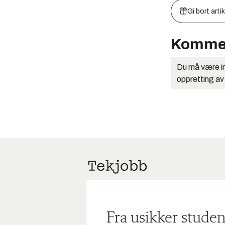
Gi bort arti
Komme
Du må være in
oppretting av
Fra usikker studen