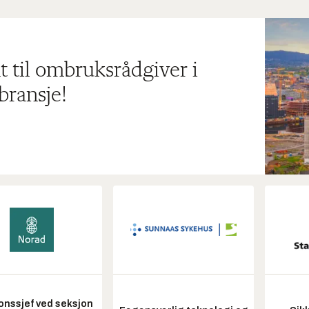
t til ombruksrådgiver i
bransje!
onssjef ved seksjon