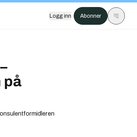
Logg inn
Abonner
 −
 på
 konsulentformidleren