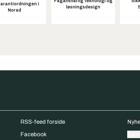
Fagansvarlig teknologi og
Sik
garantiordningen i
løsningsdesign
Norad
RSS-feed forside
Nyhe
Facebook
Samt