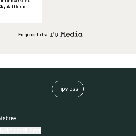
kerhetsarkitekt
Skyplattform
En tjeneste fra
Tips oss
tsbrev
ykkeinnstillinger