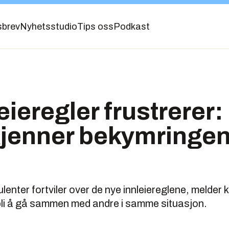
sbrev
Nyhetsstudio
Tips oss
Podkast
eieregler frustrerer:
jenner bekymringen
enter fortviler over de nye innleiereglene, melder
bli å gå sammen med andre i samme situasjon.