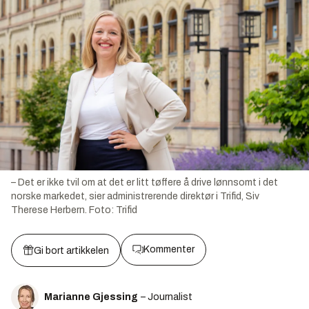
– Det er ikke tvil om at det er litt tøffere å drive lønnsomt i det
norske markedet, sier administrerende direktør i Trifid, Siv
Therese Herbern.
Foto:
Trifid
Kommenter
Gi bort artikkelen
Marianne Gjessing
– Journalist