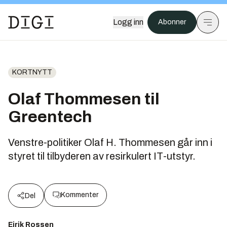
Logg inn
Abonner
KORTNYTT
Olaf Thommesen til
Greentech
Venstre-politiker Olaf H. Thommesen går inn i
styret til tilbyderen av resirkulert IT-utstyr.
Kommenter
Del
Eirik Rossen