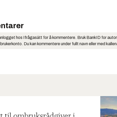
ntarer
nlogget hos Ifrågasätt for å kommentere. Bruk BankID for auto
 brukerkonto. Du kan kommentere under fullt navn eller med kalle
t til ombruksrådgiver i