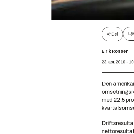
Del
Eirik Rossen
23. apr. 2010 - 1
Den amerikan
omsetningsrek
med 22,5 pros
kvartalsomset
Driftsresulta
nettoresultate