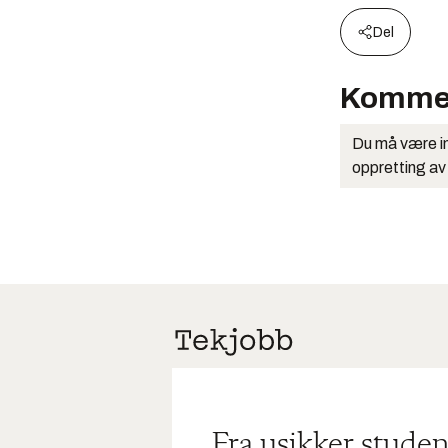
Del
Komme
Du må være in
oppretting av
Fra usikker studen