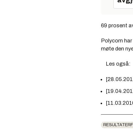
avgj
69 prosent a
Polycom har 
møte den nye
Les også:
[28.05.20
[19.04.20
[11.03.201
RESULTATERF