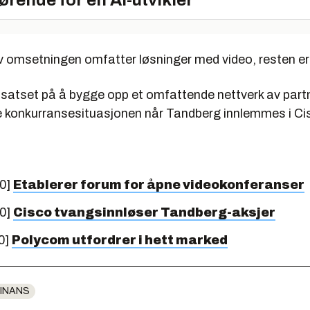
ørende for en AI-utvikler
v omsetningen omfatter løsninger med video, resten er 
satset på å bygge opp et omfattende nettverk av part
 konkurransesituasjonen når Tandberg innlemmes i Ci
10]
Etablerer forum for åpne videokonferanser
10]
Cisco tvangsinnløser Tandberg-aksjer
0]
Polycom utfordrer i hett marked
INANS