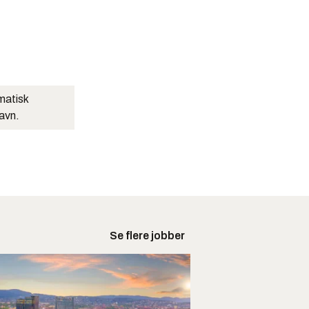
matisk
navn.
Se flere jobber