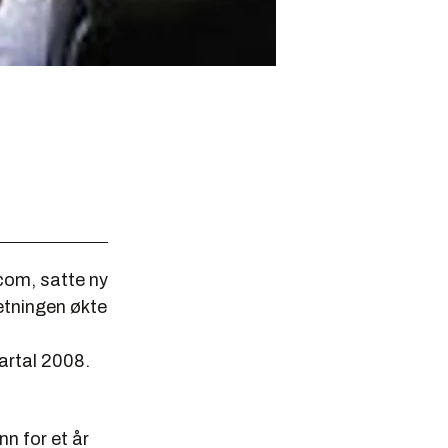
com, satte ny
setningen økte
vartal 2008.
nn for et år