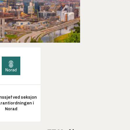
nssjef ved seksjon
arantiordningen i
Norad