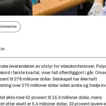
Kommenter
0:36
ske leverandøren av utstyr for videokonferanser, Poly
ord i første kvartal, viser tall offentliggjort i går. Om
ent til 276 millioner dollar. Selskapet har ikke hatt
ning over 270 millioner dollar siden andre og tredje k
tet økte med 42 prosent til 15,3 millioner dollar, mens
t etter skatt er 5,4 millioner dollar, 33 prosent lavere e