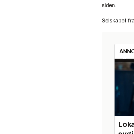
siden.
Selskapet fram
ANN
Loka