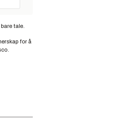
bare tale.
nerskap for å
sco.