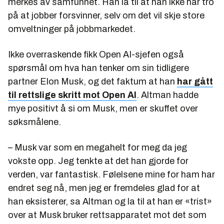
merkes av samfunnet. Han la til at han ikke har tro
på at jobber forsvinner, selv om det vil skje store
omveltninger på jobbmarkedet.
Ikke overraskende fikk Open AI-sjefen også
spørsmål om hva han tenker om sin tidligere
partner Elon Musk, og det faktum at han
har gått
til rettslige skritt mot Open AI
. Altman hadde
mye positivt å si om Musk, men er skuffet over
søksmålene.
– Musk var som en megahelt for meg da jeg
vokste opp. Jeg tenkte at det han gjorde for
verden, var fantastisk. Følelsene mine for ham har
endret seg nå, men jeg er fremdeles glad for at
han eksisterer, sa Altman og la til at han er «trist»
over at Musk bruker rettsapparatet mot det som