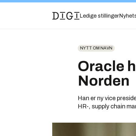
Ledige stillinger
Nyhet
NYTT OM NAVN
Oracle h
Norden
Han er ny vice presi
HR-, supply chain m