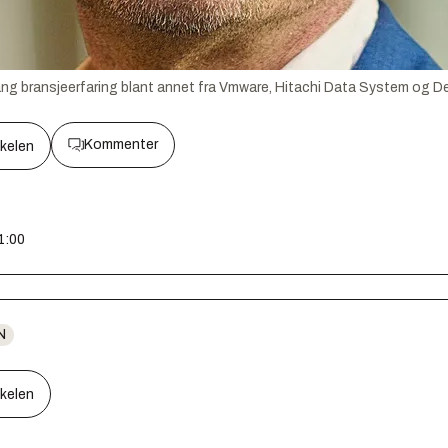
ang bransjeerfaring blant annet fra Vmware, Hitachi Data System og Del
Kommenter
kkelen
1:00
N
kkelen