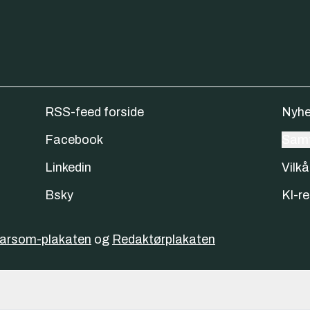
RSS-feed forside
Nyhe
Facebook
Samt
Linkedin
Vilkå
Bsky
KI-re
varsom-plakaten
og
Redaktørplakaten