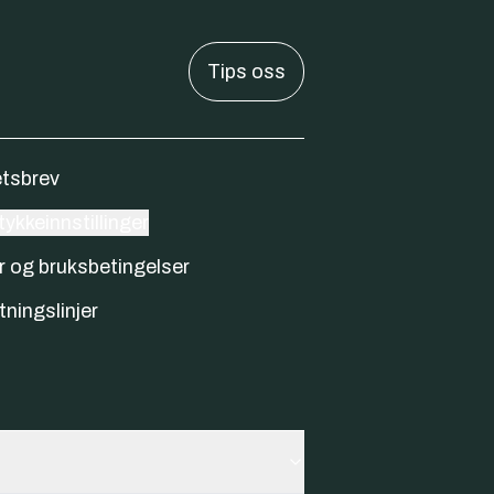
Tips oss
tsbrev
ykkeinnstillinger
r og bruksbetingelser
tningslinjer