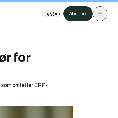
Logg inn
Abonner
ør for
oe som omfatter ERP-,