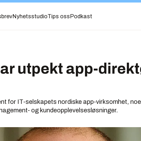
sbrev
Nyhetsstudio
Tips oss
Podkast
ar utpekt app-direkt
dent for IT-selskapets nordiske app-virksomhet, n
anagement- og kundeopplevelsesløsninger.