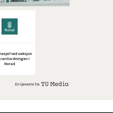
nssjef ved seksjon
arantiordningen i
Norad
En tjeneste fra