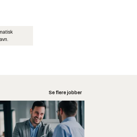
matisk
navn.
Se flere jobber