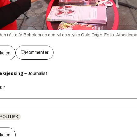
n i åtte år. Beholder de den, vil de styrke Oslo Origo.
Foto:
Arbeiderpa
Kommenter
kkelen
e Gjessing
– Journalist
:02
-POLITIKK
kkelen