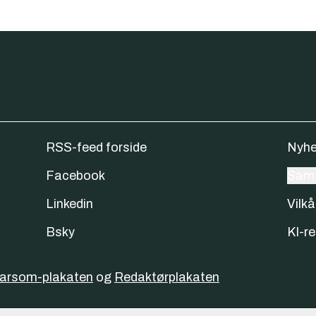
RSS-feed forside
Nyhe
Facebook
Samt
Linkedin
Vilkå
Bsky
KI-re
varsom-plakaten
og
Redaktørplakaten