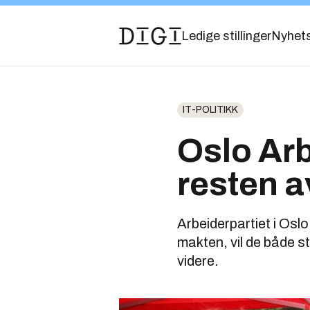
Ledige stillinger
Nyhet
IT-POLITIKK
Oslo Arb
resten av
Arbeiderpartiet i Oslo
makten, vil de både s
videre.