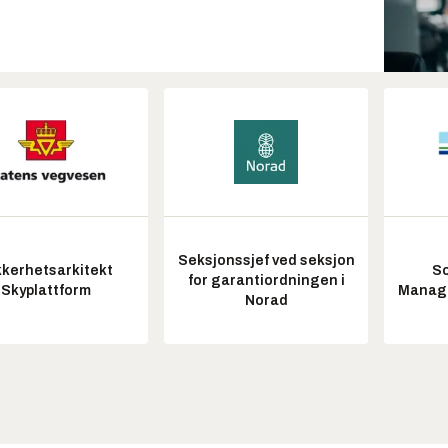
Seksjonssjef ved seksjon
kkerhetsarkitekt
So
for garantiordningen i
Skyplattform
Manag
Norad