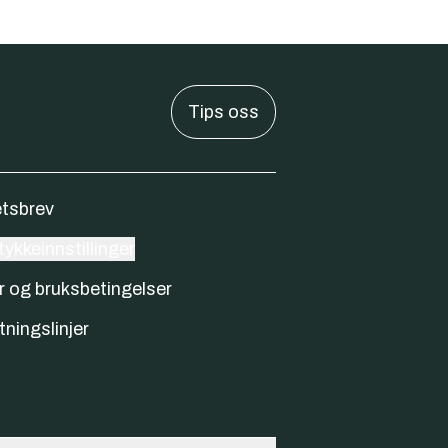
Tips oss
tsbrev
ykkeinnstillinger
r og bruksbetingelser
tningslinjer