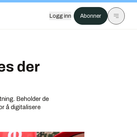
Logg inn
Abonner
es der
etning. Beholder de
 å digitalisere