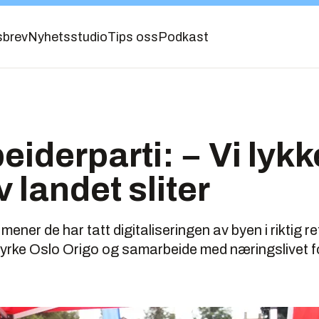
sbrev
Nyhetsstudio
Tips oss
Podkast
eiderparti: − Vi lykk
 landet sliter
 mener de har tatt digitaliseringen av byen i riktig r
tyrke Oslo Origo og samarbeide med næringslivet for