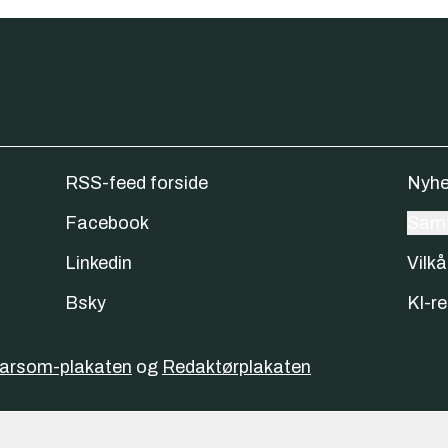
RSS-feed forside
Nyhe
Facebook
Samt
Linkedin
Vilkå
Bsky
KI-re
varsom-plakaten
og
Redaktørplakaten