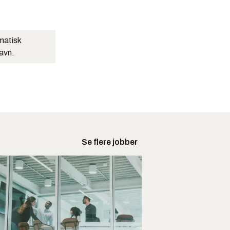
matisk
navn.
Se flere jobber