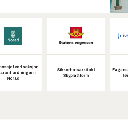
onssjef ved seksjon
Sikkerhetsarkitekt
Fagansv
garantiordningen i
Skyplattform
lø
Norad