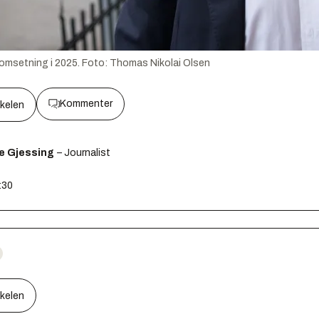
i omsetning i 2025.
Foto:
Thomas Nikolai Olsen
Kommenter
kkelen
e Gjessing
– Journalist
:30
kkelen