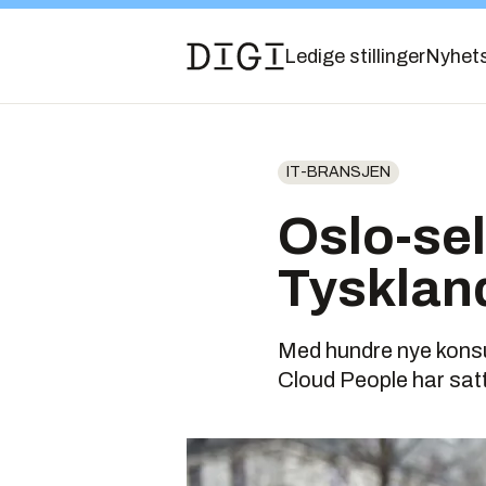
Ledige stillinger
Nyhet
IT-BRANSJEN
Oslo-se
Tysklan
Med hundre nye konsul
Cloud People har sat