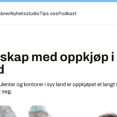
sbrev
Nyhetsstudio
Tips oss
Podkast
lskap med oppkjøp i
d
enter og kontorer i syv land er oppkjøpet et lang
t seg.