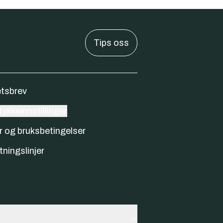
Tips oss
tsbrev
ykkeinnstillinger
r og bruksbetingelser
tningslinjer