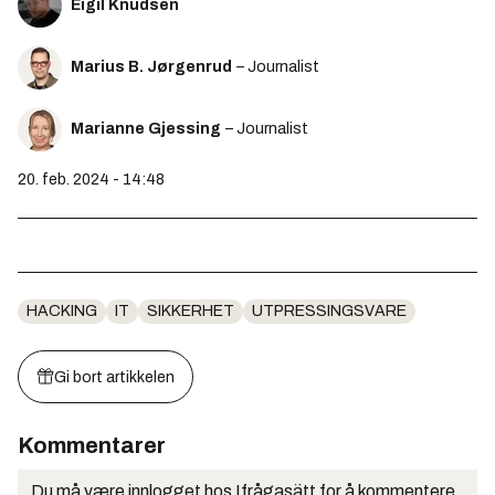
Eigil Knudsen
Marius B. Jørgenrud
– Journalist
Marianne Gjessing
– Journalist
20. feb. 2024 - 14:48
HACKING
IT
SIKKERHET
UTPRESSINGSVARE
Gi bort artikkelen
Kommentarer
Du må være innlogget hos Ifrågasätt for å kommentere.