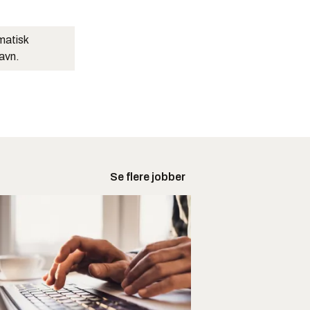
matisk
navn.
Se flere jobber