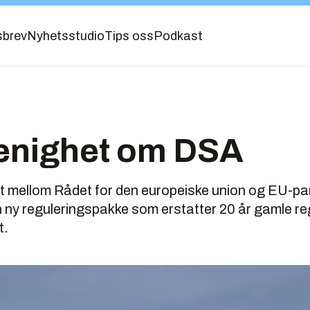
sbrev
Nyhetsstudio
Tips oss
Podkast
 enighet om DSA
t mellom Rådet for den europeiske union og EU-par
 ny reguleringspakke som erstatter 20 år gamle reg
t.