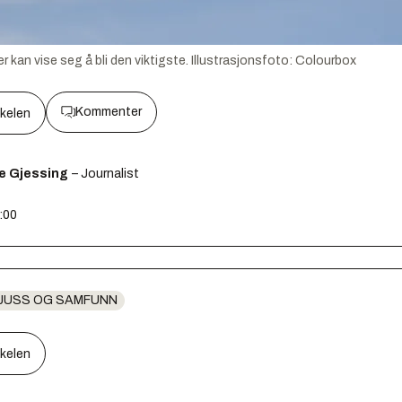
r kan vise seg å bli den viktigste.
Illustrasjonsfoto:
Colourbox
Kommenter
kkelen
e Gjessing
– Journalist
2:00
JUSS OG SAMFUNN
kkelen