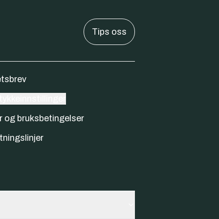
Tips oss
tsbrev
ykkeinnstillinger
r og bruksbetingelser
tningslinjer