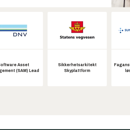
oftware Asset
Sikkerhetsarkitekt
Fagansv
ement (SAM) Lead
Skyplattform
lø