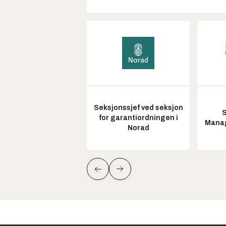
Seksjonssjef ved seksjon
S
for garantiordningen i
Manag
Norad