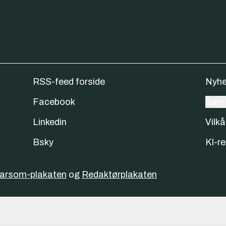
RSS-feed forside
Nyhe
Facebook
Samt
Linkedin
Vilkå
Bsky
KI-re
varsom-plakaten
og
Redaktørplakaten