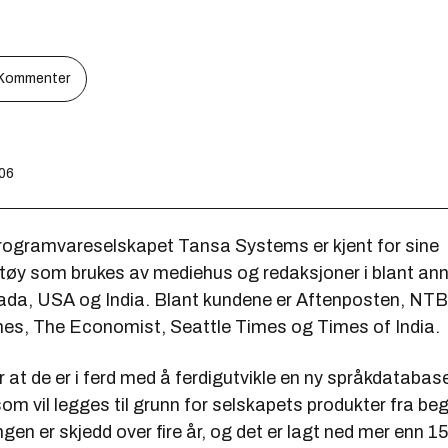
Kommenter
:06
rogramvareselskapet Tansa Systems er kjent for sine
ktøy som brukes av mediehus og redaksjoner i blant an
da, USA og India. Blant kundene er Aftenposten, NTB
mes, The Economist, Seattle Times og Times of India.
at de er i ferd med å ferdigutvikle en ny språkdatabase
m vil legges til grunn for selskapets produkter fra be
ngen er skjedd over fire år, og det er lagt ned mer enn 15