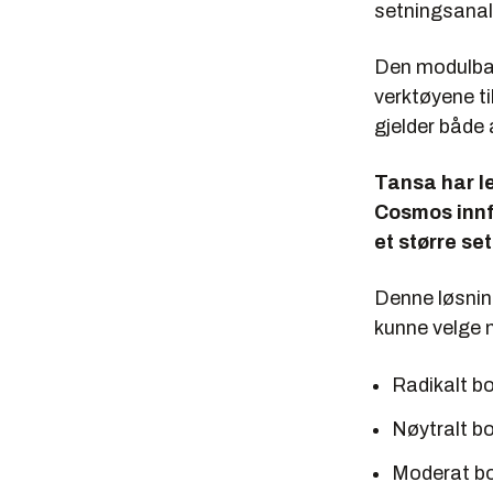
setningsanal
Den modulbas
verktøyene ti
gjelder både
Tansa har le
Cosmos innfø
et større se
Denne løsning
kunne velge m
Radikalt b
Nøytralt b
Moderat b