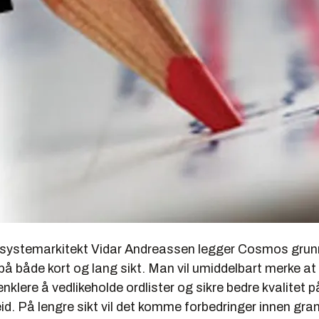
r systemarkitekt Vidar Andreassen legger Cosmos grun
på både kort og lang sikt. Man vil umiddelbart merke at 
nklere å vedlikeholde ordlister og sikre bedre kvalitet p
id. På lengre sikt vil det komme forbedringer innen gr