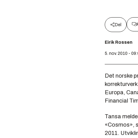
Del
Eirik Rossen
5. nov. 2010 - 09
Det norske p
korrekturver
Europa, Cana
Financial Ti
Tansa melder 
«Cosmos», so
2011. Utvikli