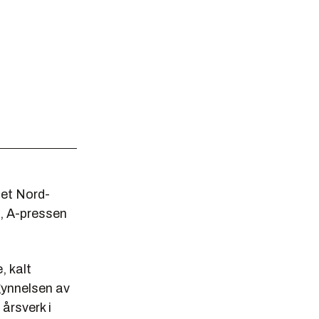
net Nord-
, A-pressen
, kalt
gynnelsen av
 årsverk i