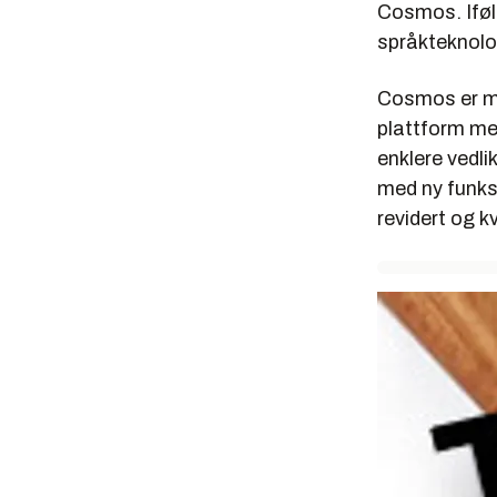
Cosmos. Iføl
språkteknolo
Cosmos er mo
plattform med
enklere vedli
med ny funks
revidert og k