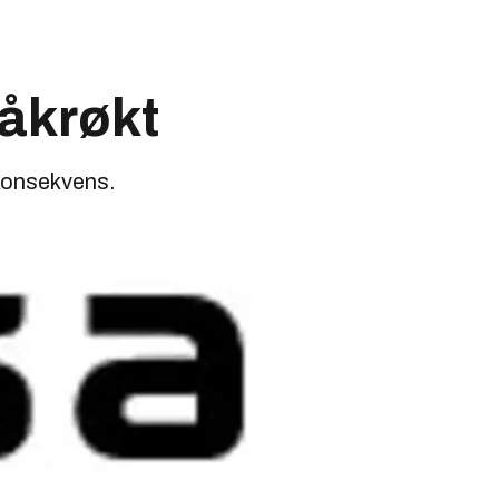
råkrøkt
 konsekvens.