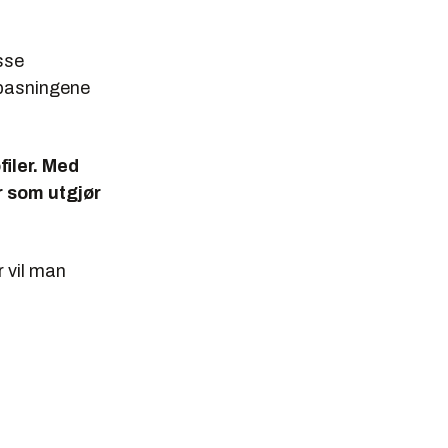
sse
lpasningene
filer. Med
r som utgjør
r vil man