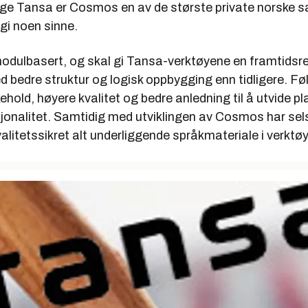
ge Tansa er Cosmos en av de største private norske s
gi noen sinne.
dulbasert, og skal gi Tansa-verktøyene en framtidsre
 bedre struktur og logisk oppbygging enn tidligere. Fø
kehold, høyere kvalitet og bedre anledning til å utvide p
jonalitet. Samtidig med utviklingen av Cosmos har se
valitetssikret alt underliggende språkmateriale i verktøy