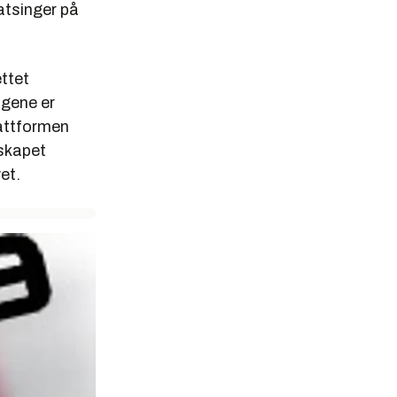
atsinger på
ttet
lgene er
lattformen
lskapet
et.