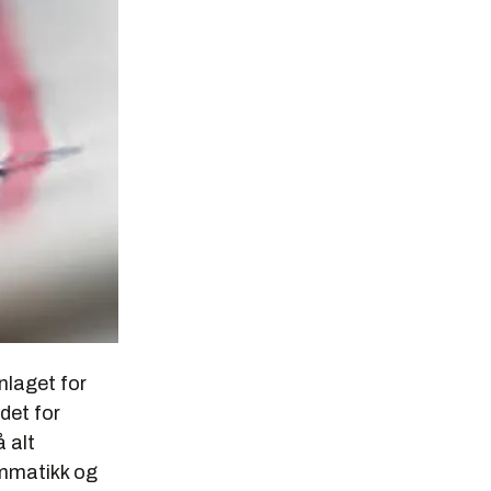
nlaget for
det for
å alt
ammatikk og