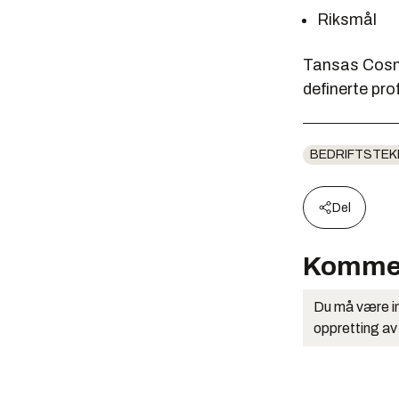
Riksmål
Tansas Cosmo
definerte pro
BEDRIFTSTEK
Del
Komme
Du må være in
oppretting av