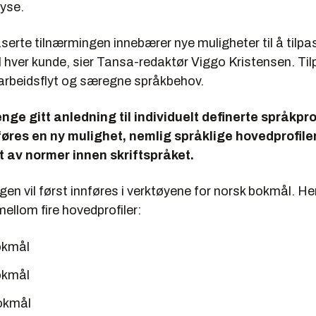
yse.
erte tilnærmingen innebærer nye muligheter til å tilpa
l hver kunde, sier Tansa-redaktør Viggo Kristensen. Ti
 arbeidsflyt og særegne språkbehov.
nge gitt anledning til individuelt definerte språkpro
res en ny mulighet, nemlig språklige hovedprofile
tt av normer innen skriftspråket.
en vil først innføres i verktøyene for norsk bokmål. He
ellom fire hovedprofiler:
okmål
okmål
okmål