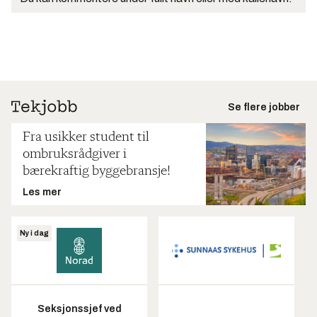
Se flere jobber
Fra usikker student til
ombruksrådgiver i
bærekraftig byggebransje!
Les mer
Ny i dag
Seksjonssjef ved