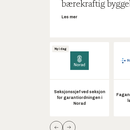
bærekraftig bygge
Les mer
Ny i dag
Seksjonssjef ved seksjon
Fagans
for garantiordningen i
l
Norad