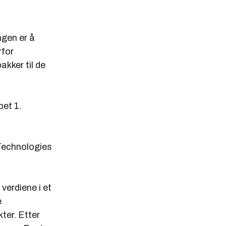
ngen er å
rfor
akker til de
pet 1.
 Technologies
 verdiene i et
e
ter. Etter