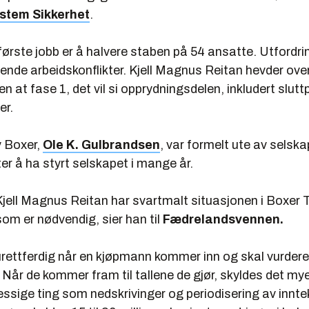
stem Sikkerhet
.
ørste jobb er å halvere staben på 54 ansatte. Utfordri
ende arbeidskonflikter. Kjell Magnus Reitan hevder ove
n at fase 1, det vil si opprydningsdelen, inkludert sluttp
er.
 Boxer,
Ole K. Gulbrandsen
, var formelt ute av selska
r å ha styrt selskapet i mange år.
Kjell Magnus Reitan har svartmalt situasjonen i Boxer
om er nødvendig, sier han til
Fædrelandsvennen.
tt urettferdig når en kjøpmann kommer inn og skal vurdere
. Når de kommer fram til tallene de gjør, skyldes det my
sige ting som nedskrivinger og periodisering av inntek