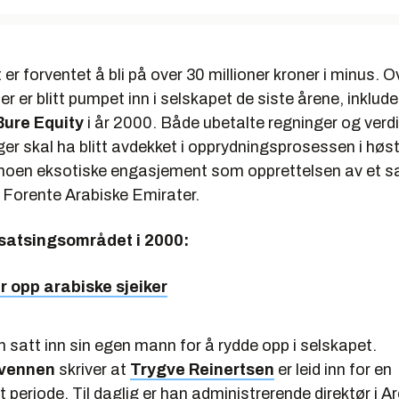
 er forventet å bli på over 30 millioner kroner i minus. O
er er blitt pumpet inn i selskapet de siste årene, inklude
Bure Equity
i år 2000. Både ubetalte regninger og verd
er skal ha blitt avdekket i opprydningsprosessen i høs
 noen eksotiske engasjement som opprettelsen av et sa
 Forente Arabiske Emirater.
satsingsområdet i 2000:
r opp arabiske sjeiker
 satt inn sin egen mann for å rydde opp i selskapet.
vennen
skriver at
Trygve Reinertsen
er leid inn for en
 periode. Til daglig er han administrerende direktør i A