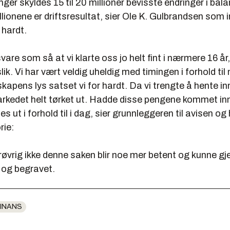
ger skyldes 15 til 20 millioner bevisste endringer i ba
llionene er driftsresultat, sier Ole K. Gulbrandsen som
 hardt.
vare som så at vi klarte oss jo helt fint i nærmere 16 år,
slik. Vi har vært veldig uheldig med timingen i forhold ti
skapens lys satset vi for hardt. Da vi trengte å hente i
arkedet helt tørket ut. Hadde disse pengene kommet in
es ut i forhold til i dag, sier grunnleggeren til avisen o
rie:
øvrig ikke denne saken blir noe mer betent og kunne gj
og begravet.
INANS