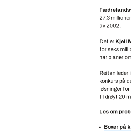
Fædrelands
27,3 millione
av 2002.
Det er
Kjell
for seks mill
har planer o
Reitan leder 
konkurs på de
løsninger for
til drøyt 20 mi
Les om probl
Boxer på k