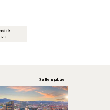
matisk
navn.
Se flere jobber