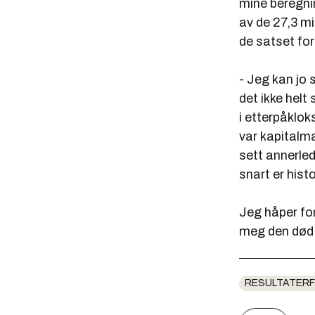
mine beregnin
av de 27,3 mi
de satset for
- Jeg kan jo s
det ikke helt 
i etterpåklok
var kapitalm
sett annerled
snart er histo
Jeg håper for
meg den død 
RESULTATERF