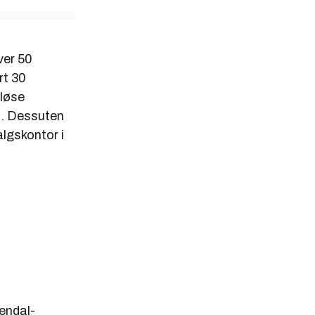
ver 50
rt 30
iløse
t. Dessuten
lgskontor i
rendal-