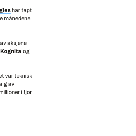
gies
har tapt
rste månedene
 av aksjene
t
Kognita
og
t var teknisk
alg av
llioner i fjor