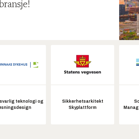
bransje!
varlig teknologi og
Sikkerhetsarkitekt
So
øsningsdesign
Skyplattform
Manag