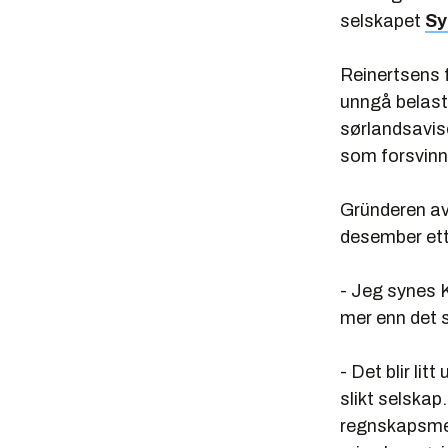
selskapet
Sy
Reinertsens f
unngå belast
sørlandsavise
som forsvinn
Gründeren av
desember ette
- Jeg synes 
mer enn det s
- Det blir li
slikt selskap
regnskapsmes