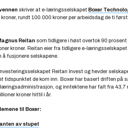
vennen
skriver at e-læringsselskapet
Boxer Technolo
r kroner, rundt 100.000 kroner per arbeidsdag de ti fø
 Magnus Reitan
som tidligere i høst overtok 90 prosent
ioner kroner. Reitan eier fra tidligere e-læringsselskape
m å fusjonere selskapene.
investeringsselskapet Reitan Invest og hevder selskape
t tidspunktet de kom inn. Boxer har basert driften på s
 læringsadministrasjon, og inntektene har falt fra 43,7 mi
llioner kroner hittil i år.
emene til Boxer:
anten av stupet