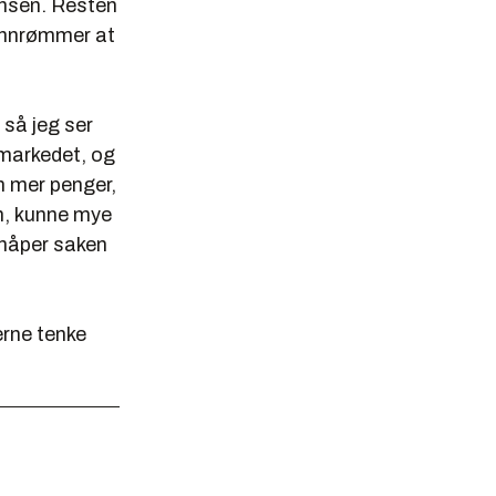
lansen. Resten
 innrømmer at
 så jeg ser
l markedet, og
nn mer penger,
n, kunne mye
g håper saken
erne tenke