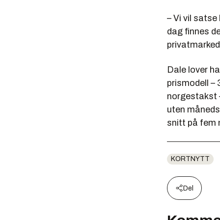
– Vi vil satse
dag finnes de
privatmarked
Dale lover ha
prismodell –
norgestakst 
uten månedsa
snitt på fem 
KORTNYTT
Del