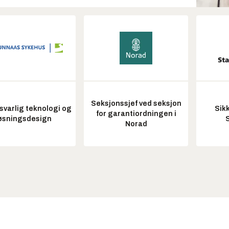
Seksjonssjef ved seksjon
varlig teknologi og
Sik
for garantiordningen i
øsningsdesign
Norad