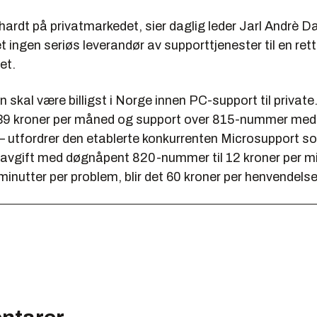
 hardt på privatmarkedet, sier daglig leder Jarl Andrè Dal
t ingen seriøs leverandør av supporttjenester til en rett
et.
n skal være billigst i Norge innen PC-support til privat
 39 kroner per måned og support over 815-nummer med 
– utfordrer den etablerte konkurrenten Microsupport s
vgift med døgnåpent 820-nummer til 12 kroner per mi
minutter per problem, blir det 60 kroner per henvendelse