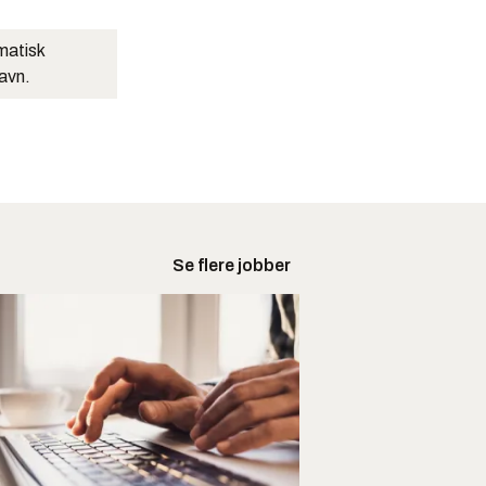
matisk
navn.
Se flere jobber