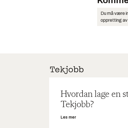
Komme
Du må være in
oppretting av
Hvordan lage en s
Tekjobb?
Les mer