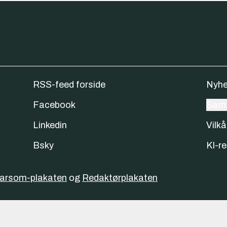
RSS-feed forside
Nyhe
Facebook
Samt
Linkedin
Vilkå
Bsky
KI-re
varsom-plakaten
og
Redaktørplakaten