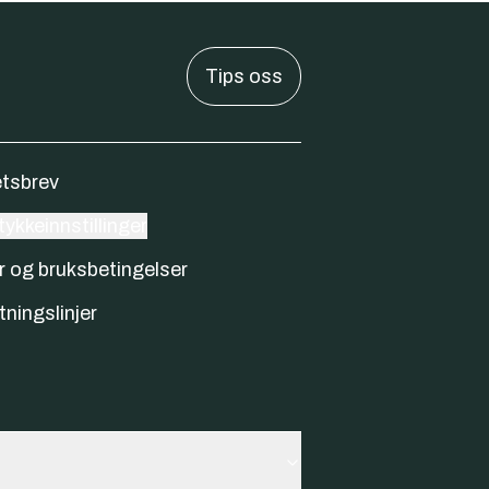
Tips oss
tsbrev
ykkeinnstillinger
r og bruksbetingelser
tningslinjer