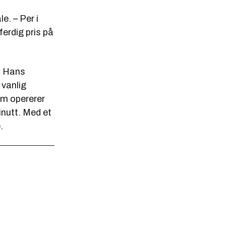
e. – Per i
ferdig pris på
e. Hans
vanlig
om opererer
nutt. Med et
.