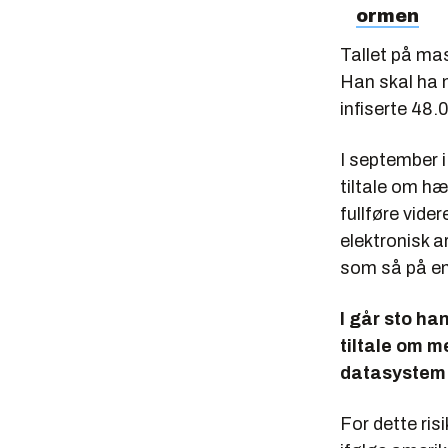
ormen
Tallet på mas
Han skal ha 
infiserte 48.
I september i
tiltale om hæ
fullføre vide
elektronisk a
som så på e
I går sto han
tiltale om m
datasystem
For dette ri