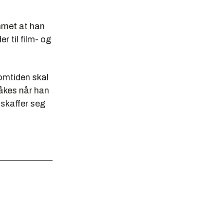
mmet at han
 til film- og
lomtiden skal
åkes når han
 skaffer seg