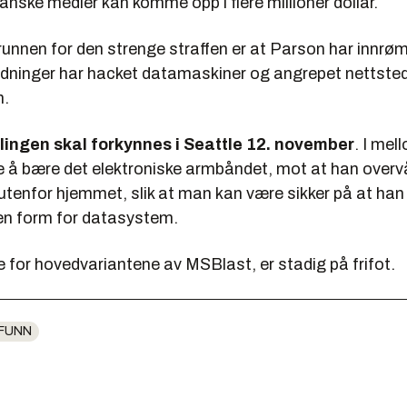
anske medier kan komme opp i flere millioner dollar.
unnen for den strenge straffen er at Parson har innrø
edninger har hacket datamaskiner og angrepet nettsteder
n.
lingen skal forkynnes i Seattle 12. november
. I mel
e å bære det elektroniske armbåndet, mot at han overv
utenfor hjemmet, slik at man kan være sikker på at han
oen form for datasystem.
 for hovedvariantene av MSBlast, er stadig på frifot.
FUNN