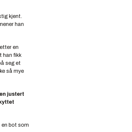
tig kjent.
 mener han
etter en
 han fikk
på seg et
ikke så mye
 en justert
kyttet
t en bot som