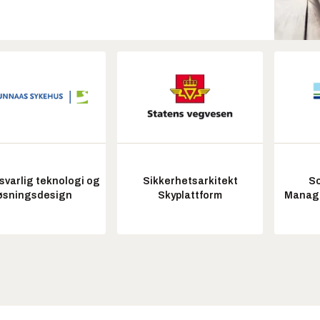
varlig teknologi og
Sikkerhetsarkitekt
So
øsningsdesign
Skyplattform
Manag