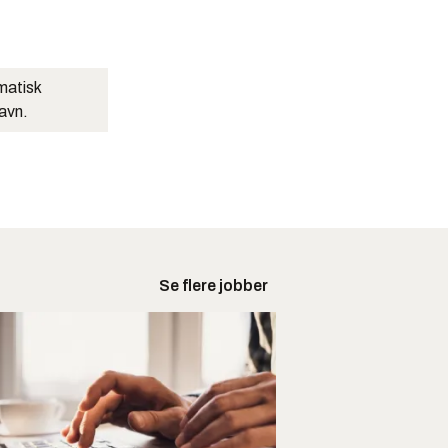
matisk
navn.
Se flere jobber