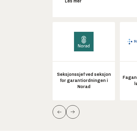
Les mer
Seksjonssjef ved seksjon
Fagans
for garantiordningen i
l
Norad