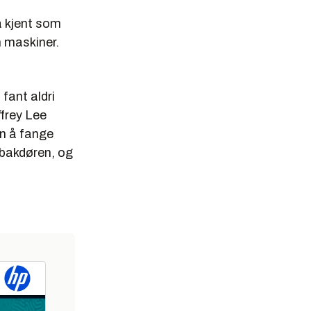
å kjent som
n maskiner.
fant aldri
ffrey Lee
nn å fange
l bakdøren, og