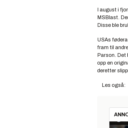
I august i f
MSBlast. Den 
Disse ble bru
USAs føderale
fram til andr
Parson. Det b
opp en origin
deretter slip
Les også:
ANN