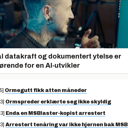
l datakraft og dokumentert ytelse er
ørende for en AI-utvikler
5]
Ormegutt fikk atten måneder
03]
Ormspreder erklærte seg ikke skyldig
03]
Enda en MSBlaster-kopist arrestert
03]
Arrestert tenåring var ikke hjernen bak MSB