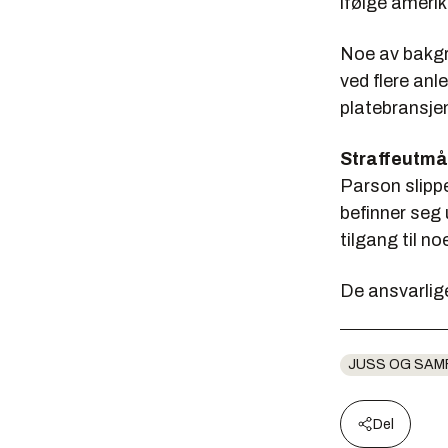
ifølge amerik
Noe av bakgr
ved flere anl
platebransje
Straffeutmå
Parson slipp
befinner seg 
tilgang til n
De ansvarlige
JUSS OG SAM
Del