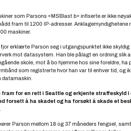
kiner som Parsons «MSBlast.b» infiserte er ikke nøyak
nådd fram til 1200 IP-adresser. Anklagemyndighetene
000 maskiner.
 fjor erklærte Parson seg i utgangspunktet ikke skyldig 
rverk mot datasystem. Han ble pålagt en ordning slik at
regående skole, mot å bo hjemme hos sine foreldre, ha 
rmbånd som registrerte hvor han var til enhver tid, og 
n datamaskin.
 fram for en rett i Seattle og erkjente straffeskyld i
ed forsett å ha skadet og ha forsøkt å skade et bes
.
sikerer Parson mellom 18 og 37 måneders fengsel, sam