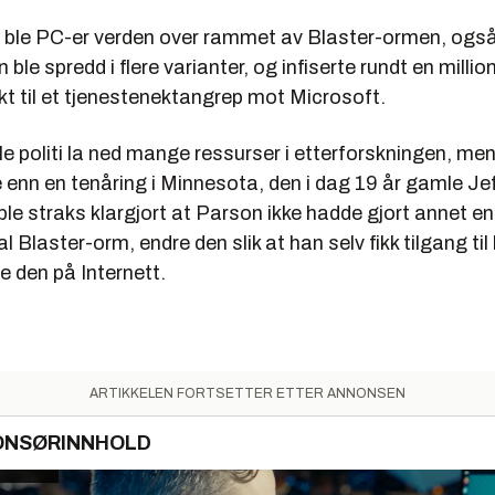
jor ble PC-er verden over rammet av Blaster-ormen, ogs
ble spredd i flere varianter, og infiserte rundt en millio
kt til et tjenestenektangrep mot Microsoft.
 politi la ned mange ressurser i etterforskningen, men 
e enn en tenåring i Minnesota, den i dag 19 år gamle Je
le straks klargjort at Parson ikke hadde gjort annet e
al Blaster-orm, endre den slik at han selv fikk tilgang ti
pe den på Internett.
ARTIKKELEN FORTSETTER ETTER ANNONSEN
ONSØRINNHOLD